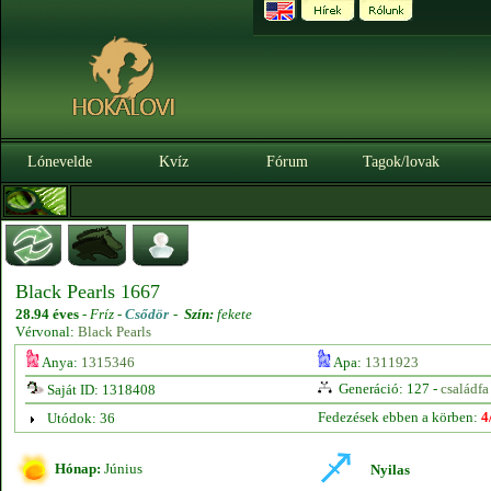
Lónevelde
Kvíz
Fórum
Tagok/lovak
Black Pearls 1667
28.94 éves
-
Fríz -
Csődör
-
Szín:
fekete
Vérvonal:
Black Pearls
Anya:
1315346
Apa:
1311923
Generáció: 127 -
családfa
Saját ID: 1318408
Fedezések ebben a körben:
4
Utódok: 36
Hónap:
Június
Nyilas