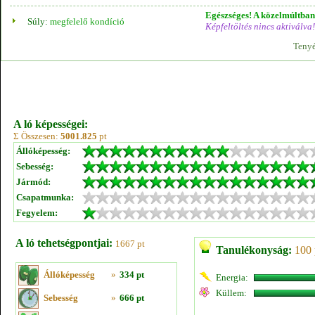
Egészséges! A közelmúltban 
Súly:
megfelelő kondíció
Képfeltöltés nincs aktiválva!
Tenyé
A ló képességei:
Σ Összesen:
5001.825
pt
Állóképesség:
Sebesség:
Jármód:
Csapatmunka:
Fegyelem:
A ló tehetségpontjai:
1667 pt
Tanulékonyság:
100 
Állóképesség
»
334 pt
Energia:
Küllem:
Sebesség
»
666 pt