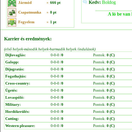
Kedv:
Boldog
Jármód
»
666 pt
Csapatmunka
»
0 pt
A ló be van 
Fegyelem
»
1 pt
Karrier és eredmények:
(első helyek-második helyek-harmadik helyek /indulások)
Díjlovaglás:
0-0-0 /
0
Pontok:
0 (C)
Galopp:
0-0-0 /
0
Pontok:
0 (C)
Díjugratás:
0-0-0 /
0
Pontok:
0 (C)
Fogathajtás:
0-0-0 /
0
Pontok:
0 (C)
Cross-country:
0-0-0 /
0
Pontok:
0 (C)
Ügetés:
0-0-0 /
0
Pontok:
0 (C)
Lovaspóló:
0-0-0 /
0
Pontok:
0 (C)
Military:
0-0-0 /
0
Pontok:
0 (C)
Hordókerülés:
0-0-0 /
0
Pontok:
0 (C)
Cutting:
0-0-0 /
0
Pontok:
0 (C)
Western pleasure:
0-0-0 /
0
Pontok:
0 (C)