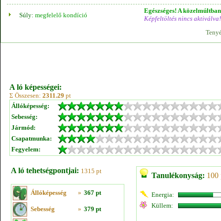
Egészséges! A közelmúltban 
Súly:
megfelelő kondíció
Képfeltöltés nincs aktiválva!
Tenyé
A ló képességei:
Σ Összesen:
2311.29
pt
Állóképesség:
Sebesség:
Jármód:
Csapatmunka:
Fegyelem:
A ló tehetségpontjai:
1315 pt
Tanulékonyság:
100 
Állóképesség
»
367 pt
Energia:
Küllem:
Sebesség
»
379 pt