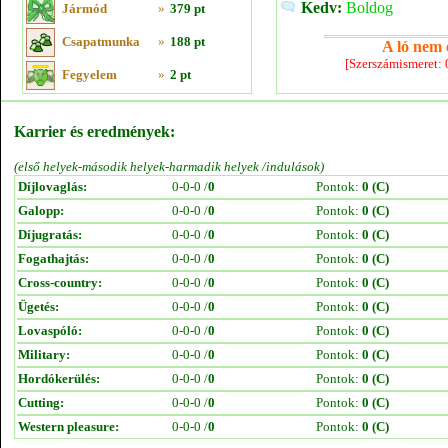
Kedv:
Boldog
Jármód
»
379 pt
Csapatmunka
»
188 pt
A ló nem e
[Szerszámismeret:
Fegyelem
»
2 pt
Karrier és eredmények:
(első helyek-második helyek-harmadik helyek /indulások)
Díjlovaglás:
0-0-0 /
0
Pontok:
0 (C)
Galopp:
0-0-0 /
0
Pontok:
0 (C)
Díjugratás:
0-0-0 /
0
Pontok:
0 (C)
Fogathajtás:
0-0-0 /
0
Pontok:
0 (C)
Cross-country:
0-0-0 /
0
Pontok:
0 (C)
Ügetés:
0-0-0 /
0
Pontok:
0 (C)
Lovaspóló:
0-0-0 /
0
Pontok:
0 (C)
Military:
0-0-0 /
0
Pontok:
0 (C)
Hordókerülés:
0-0-0 /
0
Pontok:
0 (C)
Cutting:
0-0-0 /
0
Pontok:
0 (C)
Western pleasure:
0-0-0 /
0
Pontok:
0 (C)