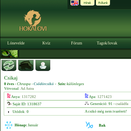
Lónevelde
Kvíz
Fórum
Tagok/lovak
Csikaj
0 éves
-
Chraspa -
Csődörcsikó
-
Szín:
különleges
Vérvonal:
Ad Astra
Anya:
1317282
Apa:
1271423
Generáció: 91 -
családfa
Saját ID: 1318637
A csikó még nem ivarérett!
Utódok: 0
Hónap:
Január
Bak