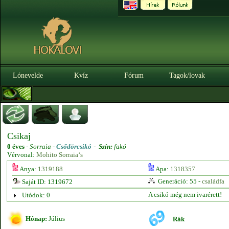
Lónevelde
Kvíz
Fórum
Tagok/lovak
Csikaj
0 éves
-
Sorraia -
Csődörcsikó
-
Szín:
fakó
Vérvonal:
Mohito Sorraia‘s
Anya:
1319188
Apa:
1318357
Generáció: 55 -
családfa
Saját ID: 1319672
A csikó még nem ivarérett!
Utódok: 0
Hónap:
Július
Rák