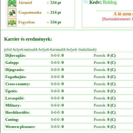
Kedv:
Boldog
Jármód
»
534 pt
Csapatmunka
»
214 pt
A ló nem e
[Szerszámismeret:
Fegyelem
»
534 pt
Karrier és eredmények:
(első helyek-második helyek-harmadik helyek /indulások)
Díjlovaglás:
0-0-0 /
0
Pontok:
0 (C)
Galopp:
0-0-0 /
0
Pontok:
0 (C)
Díjugratás:
0-0-0 /
0
Pontok:
0 (C)
Fogathajtás:
0-0-0 /
0
Pontok:
0 (C)
Cross-country:
0-0-0 /
0
Pontok:
0 (C)
Ügetés:
0-0-0 /
0
Pontok:
0 (C)
Lovaspóló:
0-0-0 /
0
Pontok:
0 (C)
Military:
0-0-0 /
0
Pontok:
0 (C)
Hordókerülés:
0-0-0 /
0
Pontok:
0 (C)
Cutting:
0-0-0 /
0
Pontok:
0 (C)
Western pleasure:
0-0-0 /
0
Pontok:
0 (C)