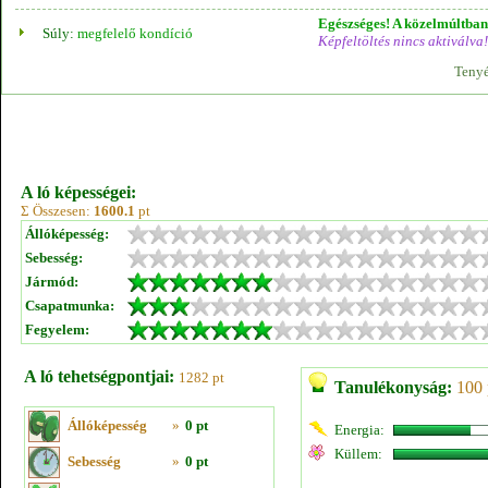
Egészséges! A közelmúltban 
Súly:
megfelelő kondíció
Képfeltöltés nincs aktiválva!
Tenyé
A ló képességei:
Σ Összesen:
1600.1
pt
Állóképesség:
Sebesség:
Jármód:
Csapatmunka:
Fegyelem:
A ló tehetségpontjai:
1282 pt
Tanulékonyság:
100 
Állóképesség
»
0 pt
Energia:
Küllem:
Sebesség
»
0 pt