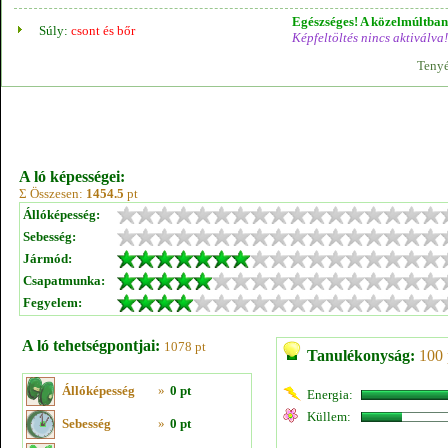
Egészséges! A közelmúltban 
Súly:
csont és bőr
Képfeltöltés nincs aktiválva!
Tenyé
A ló képességei:
Σ Összesen:
1454.5
pt
Állóképesség:
Sebesség:
Jármód:
Csapatmunka:
Fegyelem:
A ló tehetségpontjai:
1078 pt
Tanulékonyság:
100 
Állóképesség
»
0 pt
Energia:
Küllem:
Sebesség
»
0 pt