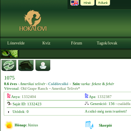
Lónevelde
Kvíz
Fórum
Tagok/lovak
1075
0.6 éves
-
Amerikai telivér -
Csődörcsikó
-
Szín:
tarka: fekete & fehér
Vérvonal:
Old Grape Ranch ~ Amerikai Telivér*
Anya:
1332404
Apa:
1332387
Generáció: 156 -
családfa
Saját ID: 1332423
A csikó még nem ivarérett!
Utódok: 0
Hónap:
Június
Skorpió