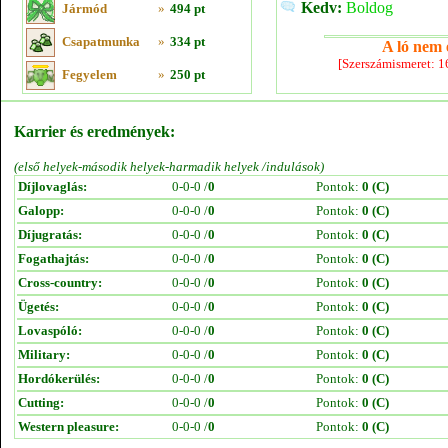
Kedv:
Boldog
Jármód
»
494 pt
Csapatmunka
»
334 pt
A ló nem e
[Szerszámismeret: 
Fegyelem
»
250 pt
Karrier és eredmények:
(első helyek-második helyek-harmadik helyek /indulások)
Díjlovaglás:
0-0-0 /
0
Pontok:
0 (C)
Galopp:
0-0-0 /
0
Pontok:
0 (C)
Díjugratás:
0-0-0 /
0
Pontok:
0 (C)
Fogathajtás:
0-0-0 /
0
Pontok:
0 (C)
Cross-country:
0-0-0 /
0
Pontok:
0 (C)
Ügetés:
0-0-0 /
0
Pontok:
0 (C)
Lovaspóló:
0-0-0 /
0
Pontok:
0 (C)
Military:
0-0-0 /
0
Pontok:
0 (C)
Hordókerülés:
0-0-0 /
0
Pontok:
0 (C)
Cutting:
0-0-0 /
0
Pontok:
0 (C)
Western pleasure:
0-0-0 /
0
Pontok:
0 (C)