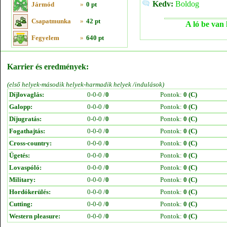
Kedv:
Boldog
Jármód
»
0 pt
Csapatmunka
»
42 pt
A ló be van 
Fegyelem
»
640 pt
Karrier és eredmények:
(első helyek-második helyek-harmadik helyek /indulások)
Díjlovaglás:
0-0-0 /
0
Pontok:
0 (C)
Galopp:
0-0-0 /
0
Pontok:
0 (C)
Díjugratás:
0-0-0 /
0
Pontok:
0 (C)
Fogathajtás:
0-0-0 /
0
Pontok:
0 (C)
Cross-country:
0-0-0 /
0
Pontok:
0 (C)
Ügetés:
0-0-0 /
0
Pontok:
0 (C)
Lovaspóló:
0-0-0 /
0
Pontok:
0 (C)
Military:
0-0-0 /
0
Pontok:
0 (C)
Hordókerülés:
0-0-0 /
0
Pontok:
0 (C)
Cutting:
0-0-0 /
0
Pontok:
0 (C)
Western pleasure:
0-0-0 /
0
Pontok:
0 (C)