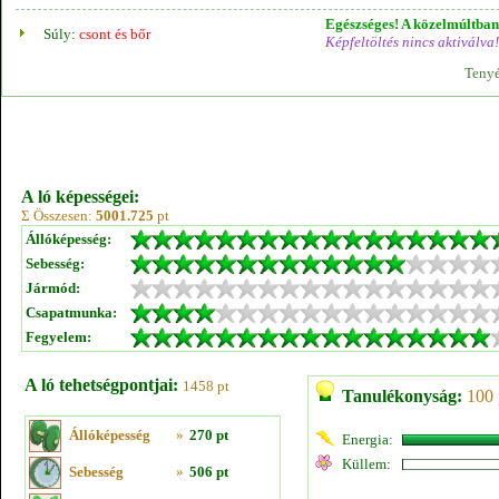
Egészséges! A közelmúltban 
Súly:
csont és bőr
Képfeltöltés nincs aktiválva!
Tenyé
A ló képességei:
Σ Összesen:
5001.725
pt
Állóképesség:
Sebesség:
Jármód:
Csapatmunka:
Fegyelem:
A ló tehetségpontjai:
1458 pt
Tanulékonyság:
100 
Állóképesség
»
270 pt
Energia:
Küllem:
Sebesség
»
506 pt