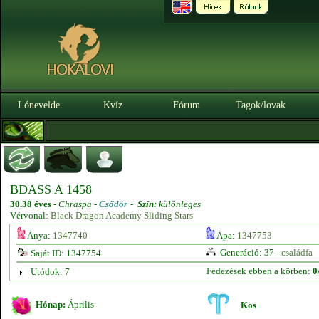
Lónevelde
Kvíz
Fórum
Tagok/lovak
BDASS A 1458
30.38 éves
-
Chraspa -
Csődör
-
Szín:
különleges
Vérvonal:
Black Dragon Academy Sliding Stars
Anya:
1347740
Apa:
1347753
Generáció: 37 -
családfa
Saját ID: 1347754
Fedezések ebben a körben:
0
Utódok: 7
Hónap:
Április
Kos