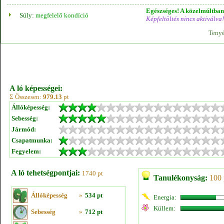
Egészséges! A közelmúltban 
Súly:
megfelelő kondíció
Képfeltöltés nincs aktiválva!
Tenyé
A ló képességei:
Σ Összesen:
979.13
pt
Állóképesség:
Sebesség:
Jármód:
Csapatmunka:
Fegyelem:
A ló tehetségpontjai:
1740 pt
Tanulékonyság:
100 
Állóképesség
»
534 pt
Energia:
Küllem:
Sebesség
»
712 pt