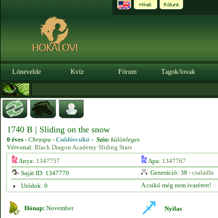
Lónevelde
Kvíz
Fórum
Tagok/lovak
1740 B | Sliding on the snow
0 éves
-
Chraspa -
Csődörcsikó
-
Szín:
különleges
Vérvonal:
Black Dragon Academy Sliding Stars
Anya:
1347757
Apa:
1347767
Generáció: 38 -
családfa
Saját ID: 1347770
A csikó még nem ivarérett!
Utódok: 0
Hónap:
November
Nyilas