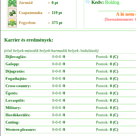
Kedv:
Boldog
Jármód
»
0 pt
Csapatmunka
»
119 pt
A ló nem e
[Szerszámismeret:
Fegyelem
»
375 pt
Karrier és eredmények:
(első helyek-második helyek-harmadik helyek /indulások)
Díjlovaglás:
0-0-0 /
0
Pontok:
0 (C)
Galopp:
0-0-0 /
0
Pontok:
0 (C)
Díjugratás:
0-0-0 /
0
Pontok:
0 (C)
Fogathajtás:
0-0-0 /
0
Pontok:
0 (C)
Cross-country:
0-0-0 /
0
Pontok:
0 (C)
Ügetés:
0-0-0 /
0
Pontok:
0 (C)
Lovaspóló:
0-0-0 /
0
Pontok:
0 (C)
Military:
0-0-0 /
0
Pontok:
0 (C)
Hordókerülés:
0-0-0 /
0
Pontok:
0 (C)
Cutting:
0-0-0 /
0
Pontok:
0 (C)
Western pleasure:
0-0-0 /
0
Pontok:
0 (C)