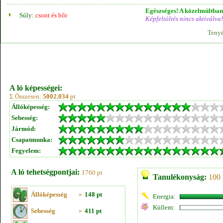
Egészséges! A közelmúltban 
Súly:
csont és bőr
Képfeltöltés nincs aktiválva!
Tenyé
A ló képességei:
Σ Összesen:
5002.034
pt
Állóképesség:
Sebesség:
Jármód:
Csapatmunka:
Fegyelem:
A ló tehetségpontjai:
1760 pt
Tanulékonyság:
100 
Állóképesség
»
148 pt
Energia:
Küllem:
Sebesség
»
411 pt