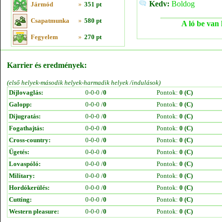
Kedv:
Boldog
Jármód
»
351 pt
Csapatmunka
»
580 pt
A ló be van 
Fegyelem
»
270 pt
Karrier és eredmények:
(első helyek-második helyek-harmadik helyek /indulások)
Díjlovaglás:
0-0-0 /
0
Pontok:
0 (C)
Galopp:
0-0-0 /
0
Pontok:
0 (C)
Díjugratás:
0-0-0 /
0
Pontok:
0 (C)
Fogathajtás:
0-0-0 /
0
Pontok:
0 (C)
Cross-country:
0-0-0 /
0
Pontok:
0 (C)
Ügetés:
0-0-0 /
0
Pontok:
0 (C)
Lovaspóló:
0-0-0 /
0
Pontok:
0 (C)
Military:
0-0-0 /
0
Pontok:
0 (C)
Hordókerülés:
0-0-0 /
0
Pontok:
0 (C)
Cutting:
0-0-0 /
0
Pontok:
0 (C)
Western pleasure:
0-0-0 /
0
Pontok:
0 (C)