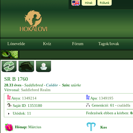
Lónevelde
Kvíz
Fórum
Tagok/lovak
SR B 1760
28.33 éves
-
Saddlebred -
Csődör
-
Szín:
szürke
Vérvonal:
Saddlebred Realm
Anya:
1349214
Apa:
1349195
Generáció: 61 -
családfa
Saját ID: 1353180
Fedezések ebben a körben:
0
Utódok: 11
Hónap:
Március
Kos