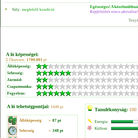
Egészséges! A közelmúltban 
Súly:
megfelelő kondíció
Képfeltöltés nincs aktiválva!
Tenyé
A ló képességei:
Σ Összesen:
1700.001
pt
Állóképesség:
Sebesség:
Jármód:
Csapatmunka:
Fegyelem:
A ló tehetségpontjai:
1048 pt
Tanulékonyság:
100 
Állóképesség
»
87 pt
Energia:
Küllem:
Sebesség
»
348 pt