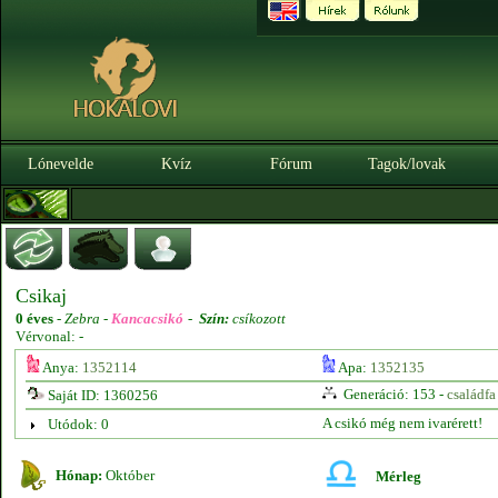
Lónevelde
Kvíz
Fórum
Tagok/lovak
Csikaj
0 éves
-
Zebra -
Kancacsikó
-
Szín:
csíkozott
Vérvonal: -
Anya:
1352114
Apa:
1352135
Generáció: 153 -
családfa
Saját ID: 1360256
A csikó még nem ivarérett!
Utódok: 0
Hónap:
Október
Mérleg