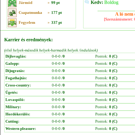
Kedv:
Boldog
Jármód
»
99 pt
Csapatmunka
»
177 pt
A ló nem e
[Szerszámismeret:
Fegyelem
»
337 pt
Karrier és eredmények:
(első helyek-második helyek-harmadik helyek /indulások)
Díjlovaglás:
0-0-0 /
0
Pontok:
0 (C)
Galopp:
0-0-0 /
0
Pontok:
0 (C)
Díjugratás:
0-0-0 /
0
Pontok:
0 (C)
Fogathajtás:
0-0-0 /
0
Pontok:
0 (C)
Cross-country:
0-0-0 /
0
Pontok:
0 (C)
Ügetés:
0-0-0 /
0
Pontok:
0 (C)
Lovaspóló:
0-0-0 /
0
Pontok:
0 (C)
Military:
0-0-0 /
0
Pontok:
0 (C)
Hordókerülés:
0-0-0 /
0
Pontok:
0 (C)
Cutting:
0-0-0 /
0
Pontok:
0 (C)
Western pleasure:
0-0-0 /
0
Pontok:
0 (C)