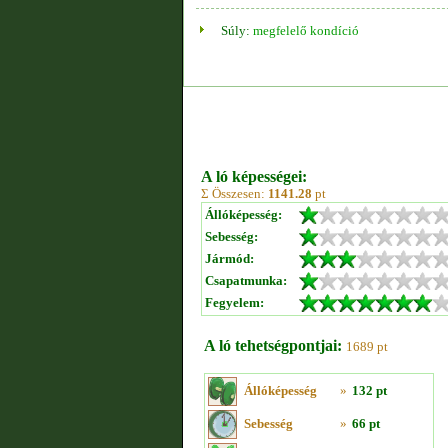
Súly:
megfelelő kondíció
A ló képességei:
Σ Összesen:
1141.28
pt
Állóképesség:
Sebesség:
Jármód:
Csapatmunka:
Fegyelem:
A ló tehetségpontjai:
1689 pt
Állóképesség
»
132 pt
Sebesség
»
66 pt