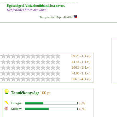
Egészséges! A közelmúltban látta orvos.
Képfeltöltés nincs aktiválva!
Tenyésztő ID-je: 46482
89.26 (1. Lv.)
44.46 (1. Lv.)
266.9 (2. Lv.)
74.06 (1. Lv.)
666.6 (4. Lv.)
Tanulékonyság:
100 pt
Energia:
35%
Küllem:
45%