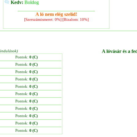
Kedv:
Boldog
A ló nem elég szelíd!
[Szerszámismeret: 0%] [Bizalom: 10%]
/indulások)
A lóvásár és a fe
Pontok:
0 (C)
Pontok:
0 (C)
Pontok:
0 (C)
Pontok:
0 (C)
Pontok:
0 (C)
Pontok:
0 (C)
Pontok:
0 (C)
Pontok:
0 (C)
Pontok:
0 (C)
Pontok:
0 (C)
Pontok:
0 (C)