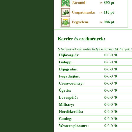
Jármód
»
395 pt
Csapatmunka
»
110 pt
Fegyelem
»
986 pt
Karrier és eredmények:
(első helyek-második helyek-harmadik helyek 
Díjlovaglás:
0-0-0 /
0
Galopp:
0-0-0 /
0
Díjugratás:
0-0-0 /
0
Fogathajtás:
0-0-0 /
0
Cross-country:
0-0-0 /
0
Ügetés:
0-0-0 /
0
Lovaspóló:
0-0-0 /
0
Military:
0-0-0 /
0
Hordókerülés:
0-0-0 /
0
Cutting:
0-0-0 /
0
Western pleasure:
0-0-0 /
0