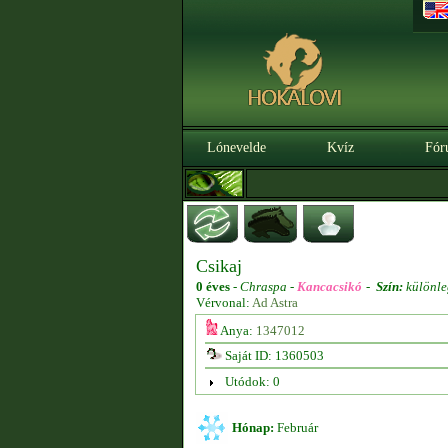
Lónevelde
Kvíz
Fór
Csikaj
0 éves
-
Chraspa -
Kancacsikó
-
Szín:
különle
Vérvonal:
Ad Astra
Anya:
1347012
Saját ID: 1360503
Utódok: 0
Hónap:
Február