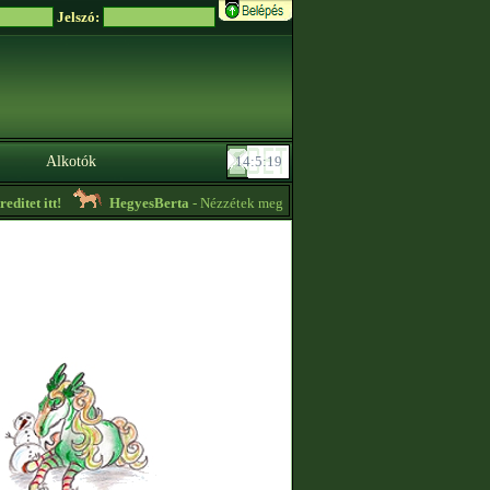
Jelszó:
Alkotók
itet itt!
HegyesBerta
- Nézzétek meg az ,,Aktuális hirdetéseket" a profilo