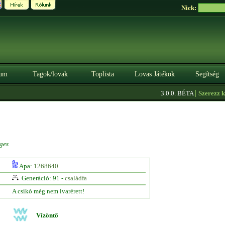
Nick:
um
Tagok/lovak
Toplista
Lovas Játékok
Segítség
|
3.0.0. BÉTA
Szerezz kred
ges
Apa:
1268640
Generáció: 91 -
családfa
A csikó még nem ivarérett!
Vízöntő