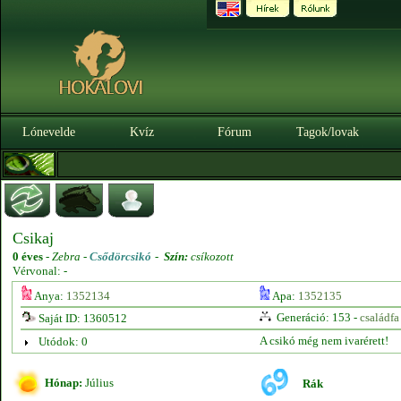
Lónevelde
Kvíz
Fórum
Tagok/lovak
Csikaj
0 éves
-
Zebra -
Csődörcsikó
-
Szín:
csíkozott
Vérvonal: -
Anya:
1352134
Apa:
1352135
Generáció: 153 -
családfa
Saját ID: 1360512
A csikó még nem ivarérett!
Utódok: 0
Hónap:
Július
Rák