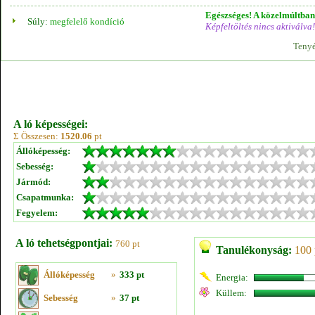
Egészséges! A közelmúltban 
Súly:
megfelelő kondíció
Képfeltöltés nincs aktiválva!
Tenyé
A ló képességei:
Σ Összesen:
1520.06
pt
Állóképesség:
Sebesség:
Jármód:
Csapatmunka:
Fegyelem:
A ló tehetségpontjai:
760 pt
Tanulékonyság:
100 
Állóképesség
»
333 pt
Energia:
Küllem:
Sebesség
»
37 pt