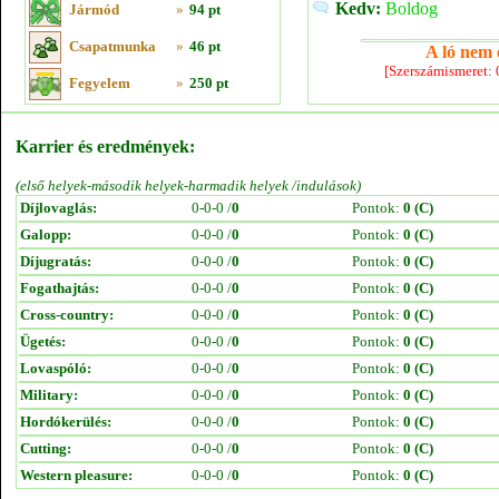
Kedv:
Boldog
Jármód
»
94 pt
Csapatmunka
»
46 pt
A ló nem e
[Szerszámismeret:
Fegyelem
»
250 pt
Karrier és eredmények:
(első helyek-második helyek-harmadik helyek /indulások)
Díjlovaglás:
0-0-0 /
0
Pontok:
0 (C)
Galopp:
0-0-0 /
0
Pontok:
0 (C)
Díjugratás:
0-0-0 /
0
Pontok:
0 (C)
Fogathajtás:
0-0-0 /
0
Pontok:
0 (C)
Cross-country:
0-0-0 /
0
Pontok:
0 (C)
Ügetés:
0-0-0 /
0
Pontok:
0 (C)
Lovaspóló:
0-0-0 /
0
Pontok:
0 (C)
Military:
0-0-0 /
0
Pontok:
0 (C)
Hordókerülés:
0-0-0 /
0
Pontok:
0 (C)
Cutting:
0-0-0 /
0
Pontok:
0 (C)
Western pleasure:
0-0-0 /
0
Pontok:
0 (C)