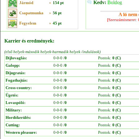
Kedv:
Boldog
Jármód
»
154 pt
Csapatmunka
»
56 pt
A ló nem e
[Szerszámismeret:
Fegyelem
»
45 pt
Karrier és eredmények:
(első helyek-második helyek-harmadik helyek /indulások)
Díjlovaglás:
0-0-0 /
0
Pontok:
0 (C)
Galopp:
0-0-0 /
0
Pontok:
0 (C)
Díjugratás:
0-0-0 /
0
Pontok:
0 (C)
Fogathajtás:
0-0-0 /
0
Pontok:
0 (C)
Cross-country:
0-0-0 /
0
Pontok:
0 (C)
Ügetés:
0-0-0 /
0
Pontok:
0 (C)
Lovaspóló:
0-0-0 /
0
Pontok:
0 (C)
Military:
0-0-0 /
0
Pontok:
0 (C)
Hordókerülés:
0-0-0 /
0
Pontok:
0 (C)
Cutting:
0-0-0 /
0
Pontok:
0 (C)
Western pleasure:
0-0-0 /
0
Pontok:
0 (C)