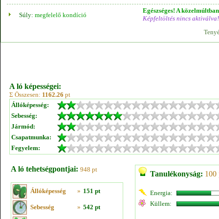
Egészséges! A közelmúltban 
Súly:
megfelelő kondíció
Képfeltöltés nincs aktiválva!
Tenyé
A ló képességei:
Σ Összesen:
1162.26
pt
Állóképesség:
Sebesség:
Jármód:
Csapatmunka:
Fegyelem:
A ló tehetségpontjai:
948 pt
Tanulékonyság:
100 
Állóképesség
»
151 pt
Energia:
Küllem:
Sebesség
»
542 pt