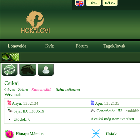
Lónevelde
Kvíz
Fórum
Tagok/lovak
Csikaj
0 éves
-
Zebra -
Kancacsikó
-
Szín:
csíkozott
Vérvonal: -
Anya:
1352134
Apa:
1352135
Generáció: 153 -
családfa
Saját ID: 1360519
A csikó még nem ivarérett!
Utódok: 0
Hónap:
Március
Halak