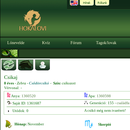
Lónevelde
Kvíz
Fórum
Tagok/lovak
Csikaj
0 éves
-
Zebra -
Csődörcsikó
-
Szín:
csíkozott
Vérvonal: -
Anya:
1360520
Apa:
1360598
Generáció: 155 -
családfa
Saját ID: 1361687
A csikó még nem ivarérett!
Utódok: 0
Hónap:
November
Skorpió