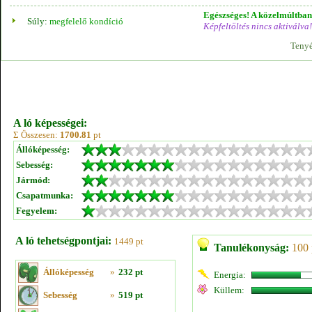
Egészséges! A közelmúltban 
Súly:
megfelelő kondíció
Képfeltöltés nincs aktiválva!
Tenyé
A ló képességei:
Σ Összesen:
1700.81
pt
Állóképesség:
Sebesség:
Jármód:
Csapatmunka:
Fegyelem:
A ló tehetségpontjai:
1449 pt
Tanulékonyság:
100 
Állóképesség
»
232 pt
Energia:
Küllem:
Sebesség
»
519 pt