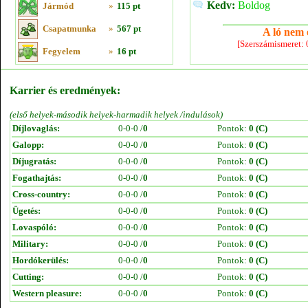
Kedv:
Boldog
Jármód
»
115 pt
Csapatmunka
»
567 pt
A ló nem e
[Szerszámismeret:
Fegyelem
»
16 pt
Karrier és eredmények:
(első helyek-második helyek-harmadik helyek /indulások)
Díjlovaglás:
0-0-0 /
0
Pontok:
0 (C)
Galopp:
0-0-0 /
0
Pontok:
0 (C)
Díjugratás:
0-0-0 /
0
Pontok:
0 (C)
Fogathajtás:
0-0-0 /
0
Pontok:
0 (C)
Cross-country:
0-0-0 /
0
Pontok:
0 (C)
Ügetés:
0-0-0 /
0
Pontok:
0 (C)
Lovaspóló:
0-0-0 /
0
Pontok:
0 (C)
Military:
0-0-0 /
0
Pontok:
0 (C)
Hordókerülés:
0-0-0 /
0
Pontok:
0 (C)
Cutting:
0-0-0 /
0
Pontok:
0 (C)
Western pleasure:
0-0-0 /
0
Pontok:
0 (C)