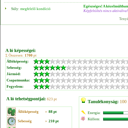
Egészséges! A közelmúltban 
Súly:
megfelelő kondíció
Képfeltöltés nincs aktiválva!
Tenyé
A ló képességei:
Σ Összesen:
1700
pt
Állóképesség:
Sebesség:
Jármód:
Csapatmunka:
Fegyelem:
A ló tehetségpontjai:
623 pt
Tanulékonyság:
100 
Állóképesség
»
88 pt
Energia:
Küllem:
Sebesség
»
210 pt