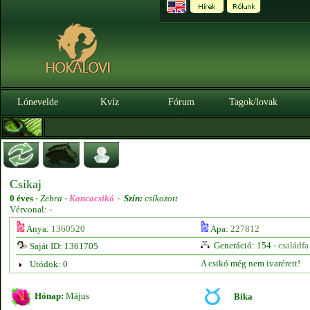
Lónevelde
Kvíz
Fórum
Tagok/lovak
Csikaj
0 éves
-
Zebra -
Kancacsikó
-
Szín:
csíkozott
Vérvonal: -
Anya:
1360520
Apa:
227812
Generáció: 154 -
családfa
Saját ID: 1361705
A csikó még nem ivarérett!
Utódok: 0
Hónap:
Május
Bika