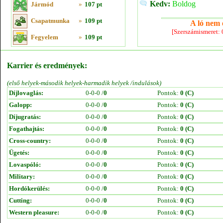
Kedv:
Boldog
Jármód
»
107 pt
Csapatmunka
»
109 pt
A ló nem e
[Szerszámismeret:
Fegyelem
»
109 pt
Karrier és eredmények:
(első helyek-második helyek-harmadik helyek /indulások)
Díjlovaglás:
0-0-0 /
0
Pontok:
0 (C)
Galopp:
0-0-0 /
0
Pontok:
0 (C)
Díjugratás:
0-0-0 /
0
Pontok:
0 (C)
Fogathajtás:
0-0-0 /
0
Pontok:
0 (C)
Cross-country:
0-0-0 /
0
Pontok:
0 (C)
Ügetés:
0-0-0 /
0
Pontok:
0 (C)
Lovaspóló:
0-0-0 /
0
Pontok:
0 (C)
Military:
0-0-0 /
0
Pontok:
0 (C)
Hordókerülés:
0-0-0 /
0
Pontok:
0 (C)
Cutting:
0-0-0 /
0
Pontok:
0 (C)
Western pleasure:
0-0-0 /
0
Pontok:
0 (C)