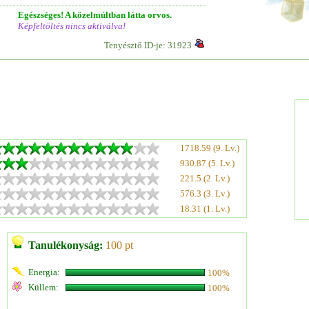
Egészséges! A közelmúltban látta orvos.
Képfeltöltés nincs aktiválva!
Tenyésztő ID-je: 31923
1718.59 (9. Lv.)
930.87 (5. Lv.)
221.5 (2. Lv.)
576.3 (3. Lv.)
18.31 (1. Lv.)
Tanulékonyság:
100 pt
Energia:
100%
Küllem:
100%