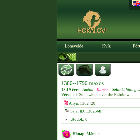
Lónevelde
Kvíz
Fór
1380--1790 maxos
18.19 éves
-
Amina -
Kanca
-
Szín:
különleges
Vérvonal:
Somewhere over the Rainbow
Anya:
1362420
Saját ID: 1362568
Utódok: 0
Hónap:
Március