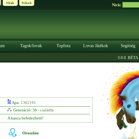
Nick:
um
Tagok/lovak
Toplista
Lovas Játékok
Segítség
|
3.0.0. BÉTA
Sz
Apa:
1362191
Generáció: 56 -
családfa
A kanca befedezhető!
Oroszlán