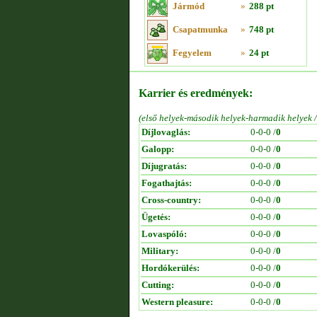
Jármód
»
288 pt
Csapatmunka
»
748 pt
Fegyelem
»
24 pt
Karrier és eredmények:
(első helyek-második helyek-harmadik helyek 
Díjlovaglás:
0-0-0 /
0
Galopp:
0-0-0 /
0
Díjugratás:
0-0-0 /
0
Fogathajtás:
0-0-0 /
0
Cross-country:
0-0-0 /
0
Ügetés:
0-0-0 /
0
Lovaspóló:
0-0-0 /
0
Military:
0-0-0 /
0
Hordókerülés:
0-0-0 /
0
Cutting:
0-0-0 /
0
Western pleasure:
0-0-0 /
0