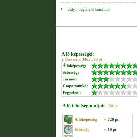
Súly:
megfelelő kondíció
A ló képességei:
Σ Összesen:
3465.573
pt
Állóképesség:
Sebesség:
Jármód:
Csapatmunka:
Fegyelem:
A ló tehetségpontjai:
1790 pt
Állóképesség
»
720 pt
Sebesség
»
10 pt