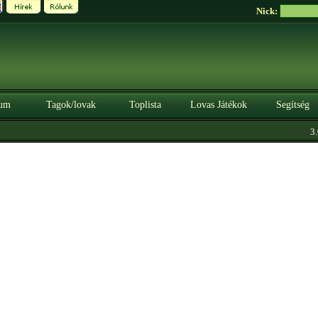
Nick:
um
Tagok/lovak
Toplista
Lovas Játékok
Segítség
3.0