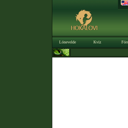
Lónevelde
Kvíz
Fór