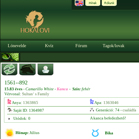
Lónevelde
Kvíz
Fórum
Tagok/lovak
1561--892
15.83 éves
-
Camarillo White -
Kanca
-
Szín:
fehér
Vérvonal:
Sultan‘ s Family
Anya:
1363865
Apa:
1363046
Generáció: 74 -
családfa
Saját ID: 1364987
A kanca befedezhető!
Utódok: 0
Hónap:
Július
Bika