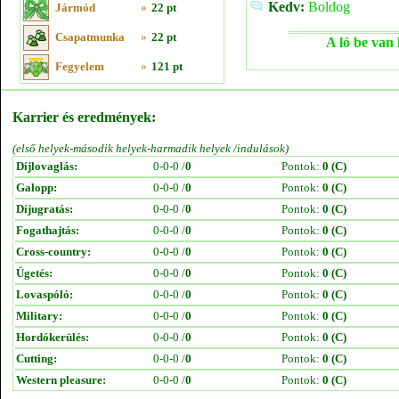
Kedv:
Boldog
Jármód
»
22 pt
Csapatmunka
»
22 pt
A ló be van 
Fegyelem
»
121 pt
Karrier és eredmények:
(első helyek-második helyek-harmadik helyek /indulások)
Díjlovaglás:
0-0-0 /
0
Pontok:
0 (C)
Galopp:
0-0-0 /
0
Pontok:
0 (C)
Díjugratás:
0-0-0 /
0
Pontok:
0 (C)
Fogathajtás:
0-0-0 /
0
Pontok:
0 (C)
Cross-country:
0-0-0 /
0
Pontok:
0 (C)
Ügetés:
0-0-0 /
0
Pontok:
0 (C)
Lovaspóló:
0-0-0 /
0
Pontok:
0 (C)
Military:
0-0-0 /
0
Pontok:
0 (C)
Hordókerülés:
0-0-0 /
0
Pontok:
0 (C)
Cutting:
0-0-0 /
0
Pontok:
0 (C)
Western pleasure:
0-0-0 /
0
Pontok:
0 (C)