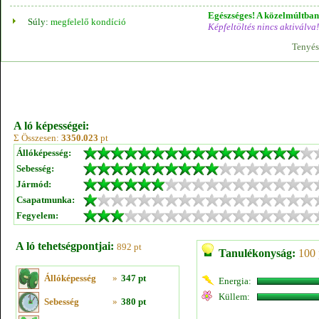
Egészséges! A közelmúltban 
Súly:
megfelelő kondíció
Képfeltöltés nincs aktiválva!
Tenyés
A ló képességei:
Σ Összesen:
3350.023
pt
Állóképesség:
Sebesség:
Jármód:
Csapatmunka:
Fegyelem:
A ló tehetségpontjai:
892 pt
Tanulékonyság:
100 
Állóképesség
»
347 pt
Energia:
Küllem:
Sebesség
»
380 pt