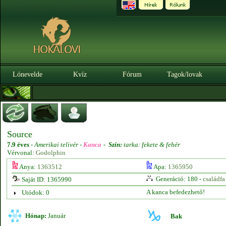
Lónevelde
Kvíz
Fórum
Tagok/lovak
Source
7.9 éves
-
Amerikai telivér -
Kanca
-
Szín:
tarka: fekete & fehér
Vérvonal:
Godolphin
Anya:
1363512
Apa:
1365950
Generáció: 180 -
családfa
Saját ID: 1365990
A kanca befedezhető!
Utódok: 0
Hónap:
Január
Bak