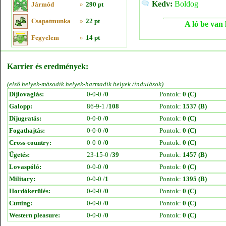
Kedv:
Boldog
Jármód
»
290 pt
Csapatmunka
»
22 pt
A ló be van 
Fegyelem
»
14 pt
Karrier és eredmények:
(első helyek-második helyek-harmadik helyek /indulások)
Díjlovaglás:
0-0-0 /
0
Pontok:
0 (C)
Galopp:
86-9-1 /
108
Pontok:
1537 (B)
Díjugratás:
0-0-0 /
0
Pontok:
0 (C)
Fogathajtás:
0-0-0 /
0
Pontok:
0 (C)
Cross-country:
0-0-0 /
0
Pontok:
0 (C)
Ügetés:
23-15-0 /
39
Pontok:
1457 (B)
Lovaspóló:
0-0-0 /
0
Pontok:
0 (C)
Military:
0-0-0 /
1
Pontok:
1395 (B)
Hordókerülés:
0-0-0 /
0
Pontok:
0 (C)
Cutting:
0-0-0 /
0
Pontok:
0 (C)
Western pleasure:
0-0-0 /
0
Pontok:
0 (C)