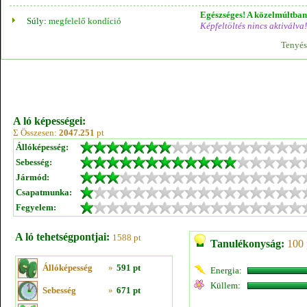
Egészséges! A közelmúltban 
Súly:
megfelelő kondíció
Képfeltöltés nincs aktiválva!
Tenyés
A ló képességei:
Σ Összesen:
2047.251
pt
Állóképesség:
Sebesség:
Jármód:
Csapatmunka:
Fegyelem:
A ló tehetségpontjai:
1588 pt
Tanulékonyság:
100 
Állóképesség
»
591 pt
Energia:
Küllem:
Sebesség
»
671 pt