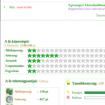
Egészséges! A közelmúltban 
Súly:
csont és bőr
Képfeltöltés nincs aktiválva!
Tenyés
A ló képességei:
Σ Összesen:
1248.346
pt
Állóképesség:
Sebesség:
Jármód:
Csapatmunka:
Fegyelem:
A ló tehetségpontjai:
1549 pt
Tanulékonyság:
100 
Állóképesség
»
158 pt
Energia:
Küllem:
Sebesség
»
827 pt