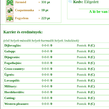
Kedv:
Elégedett
Jármód
»
331 pt
Csapatmunka
»
10 pt
A ló be van 
Fegyelem
»
223 pt
Karrier és eredmények:
(első helyek-második helyek-harmadik helyek /indulások)
Díjlovaglás:
0-0-0 /
0
Pontok:
0 (C)
Galopp:
0-0-0 /
0
Pontok:
0 (C)
Díjugratás:
0-0-0 /
0
Pontok:
0 (C)
Fogathajtás:
0-0-0 /
0
Pontok:
0 (C)
Cross-country:
0-0-0 /
0
Pontok:
0 (C)
Ügetés:
0-0-0 /
0
Pontok:
0 (C)
Lovaspóló:
0-0-0 /
0
Pontok:
0 (C)
Military:
0-0-0 /
0
Pontok:
0 (C)
Hordókerülés:
0-0-0 /
0
Pontok:
0 (C)
Cutting:
0-0-0 /
0
Pontok:
0 (C)
Western pleasure:
0-0-0 /
0
Pontok:
0 (C)