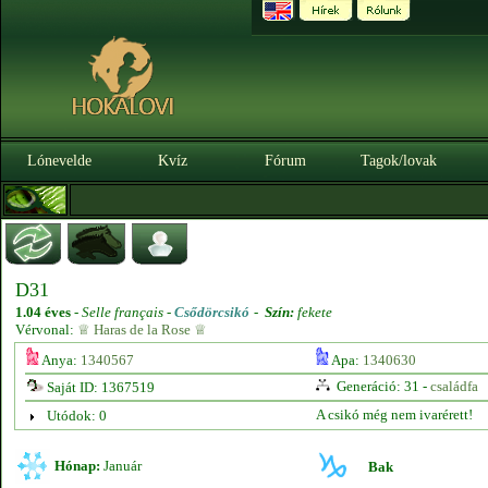
Lónevelde
Kvíz
Fórum
Tagok/lovak
D31
1.04 éves
-
Selle français -
Csődörcsikó
-
Szín:
fekete
Vérvonal:
♕ Haras de la Rose ♕
Anya:
1340567
Apa:
1340630
Generáció: 31 -
családfa
Saját ID: 1367519
A csikó még nem ivarérett!
Utódok: 0
Hónap:
Január
Bak