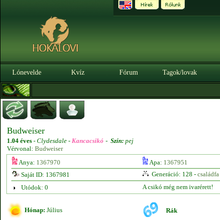
Lónevelde
Kvíz
Fórum
Tagok/lovak
Budweiser
1.04 éves
-
Clydesdale -
Kancacsikó
-
Szín:
pej
Vérvonal:
Budweiser
Anya:
1367970
Apa:
1367951
Generáció: 128 -
családfa
Saját ID: 1367981
A csikó még nem ivarérett!
Utódok: 0
Hónap:
Július
Rák