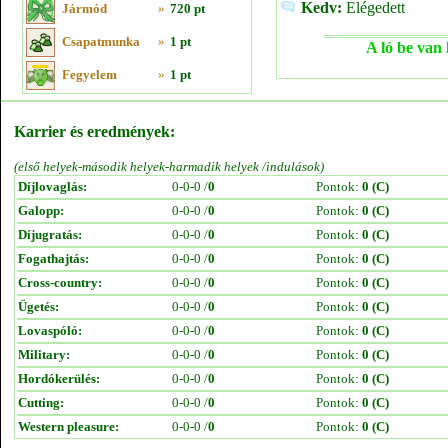
Kedv:
Elégedett
Jármód
»
720 pt
Csapatmunka
»
1 pt
A ló be van 
Fegyelem
»
1 pt
Karrier és eredmények:
(első helyek-második helyek-harmadik helyek /indulások)
Díjlovaglás:
0-0-0 /
0
Pontok:
0 (C)
Galopp:
0-0-0 /
0
Pontok:
0 (C)
Díjugratás:
0-0-0 /
0
Pontok:
0 (C)
Fogathajtás:
0-0-0 /
0
Pontok:
0 (C)
Cross-country:
0-0-0 /
0
Pontok:
0 (C)
Ügetés:
0-0-0 /
0
Pontok:
0 (C)
Lovaspóló:
0-0-0 /
0
Pontok:
0 (C)
Military:
0-0-0 /
0
Pontok:
0 (C)
Hordókerülés:
0-0-0 /
0
Pontok:
0 (C)
Cutting:
0-0-0 /
0
Pontok:
0 (C)
Western pleasure:
0-0-0 /
0
Pontok:
0 (C)