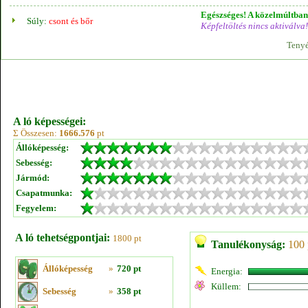
Egészséges! A közelmúltban 
Súly:
csont és bőr
Képfeltöltés nincs aktiválva!
Tenyé
A ló képességei:
Σ Összesen:
1666.576
pt
Állóképesség:
Sebesség:
Jármód:
Csapatmunka:
Fegyelem:
A ló tehetségpontjai:
1800 pt
Tanulékonyság:
100 
Állóképesség
»
720 pt
Energia:
Küllem:
Sebesség
»
358 pt