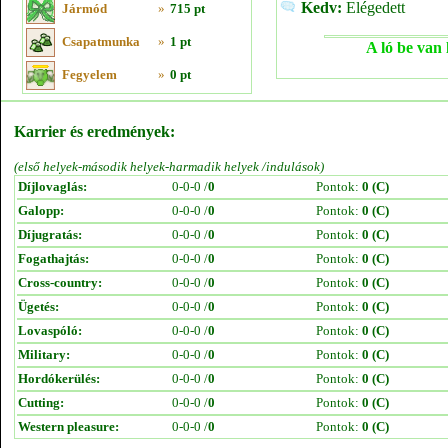
Kedv:
Elégedett
Jármód
»
715 pt
Csapatmunka
»
1 pt
A ló be van 
Fegyelem
»
0 pt
Karrier és eredmények:
(első helyek-második helyek-harmadik helyek /indulások)
Díjlovaglás:
0-0-0 /
0
Pontok:
0 (C)
Galopp:
0-0-0 /
0
Pontok:
0 (C)
Díjugratás:
0-0-0 /
0
Pontok:
0 (C)
Fogathajtás:
0-0-0 /
0
Pontok:
0 (C)
Cross-country:
0-0-0 /
0
Pontok:
0 (C)
Ügetés:
0-0-0 /
0
Pontok:
0 (C)
Lovaspóló:
0-0-0 /
0
Pontok:
0 (C)
Military:
0-0-0 /
0
Pontok:
0 (C)
Hordókerülés:
0-0-0 /
0
Pontok:
0 (C)
Cutting:
0-0-0 /
0
Pontok:
0 (C)
Western pleasure:
0-0-0 /
0
Pontok:
0 (C)