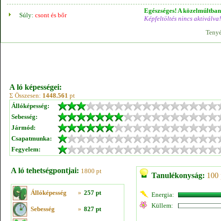
Egészséges! A közelmúltban 
Súly:
csont és bőr
Képfeltöltés nincs aktiválva!
Tenyé
A ló képességei:
Σ Összesen:
1448.561
pt
Állóképesség:
Sebesség:
Jármód:
Csapatmunka:
Fegyelem:
A ló tehetségpontjai:
1800 pt
Tanulékonyság:
100 
Állóképesség
»
257 pt
Energia:
Küllem:
Sebesség
»
827 pt