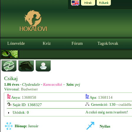
Lónevelde
Kvíz
Fórum
Tagok/lovak
Csikaj
1.06 éves
-
Clydesdale -
Kancacsikó
-
Szín:
pej
Vérvonal:
Budweiser
Anya:
1368058
Apa:
1368114
Generáció: 130 -
családfa
Saját ID: 1368327
A csikó még nem ivarérett!
Utódok: 0
Hónap:
Január
Nyilas