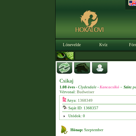
Lónevelde
Kvíz
Fór
Csikaj
1.08 éves
-
Clydesdale -
Kancacsikó
-
Szín:
pe
Vérvonal:
Budweiser
Anya:
1368349
Saját ID: 1368357
Utódok: 0
Hónap:
Szeptember