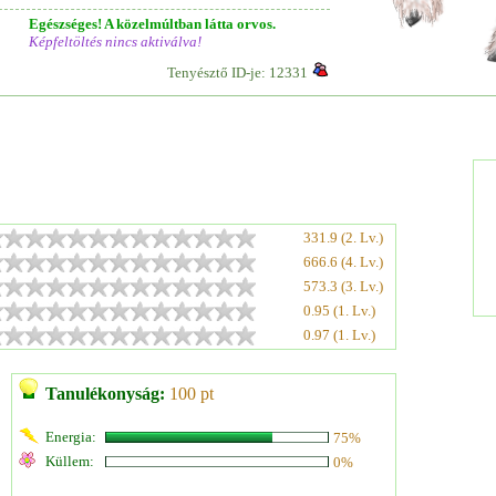
Egészséges! A közelmúltban látta orvos.
Képfeltöltés nincs aktiválva!
Tenyésztő ID-je: 12331
331.9 (2. Lv.)
666.6 (4. Lv.)
573.3 (3. Lv.)
0.95 (1. Lv.)
0.97 (1. Lv.)
Tanulékonyság:
100 pt
Energia:
75%
Küllem:
0%