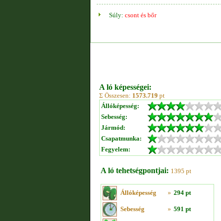
Súly:
csont és bőr
A ló képességei:
Σ Összesen:
1573.719
pt
Állóképesség:
Sebesség:
Jármód:
Csapatmunka:
Fegyelem:
A ló tehetségpontjai:
1395 pt
Állóképesség
»
294 pt
Sebesség
»
591 pt