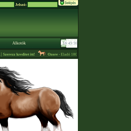
Jelszó:
Alkotók
zerezz kreditet itt!
Ozore
- Eladó 1800+thps Tennessee Walker csikók nála