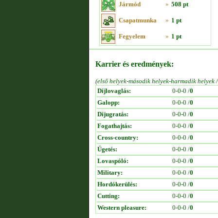
Jármód
»
508 pt
Csapatmunka
»
1 pt
Fegyelem
»
1 pt
Karrier és eredmények:
(első helyek-második helyek-harmadik helyek 
Díjlovaglás:
0-0-0 /
0
Galopp:
0-0-0 /
0
Díjugratás:
0-0-0 /
0
Fogathajtás:
0-0-0 /
0
Cross-country:
0-0-0 /
0
Ügetés:
0-0-0 /
0
Lovaspóló:
0-0-0 /
0
Military:
0-0-0 /
0
Hordókerülés:
0-0-0 /
0
Cutting:
0-0-0 /
0
Western pleasure:
0-0-0 /
0