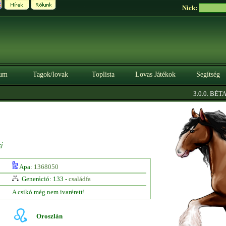
Nick:
um
Tagok/lovak
Toplista
Lovas Játékok
Segítség
|
3.0.0. BÉTA
S
j
Apa:
1368050
Generáció: 133 -
családfa
A csikó még nem ivarérett!
Oroszlán