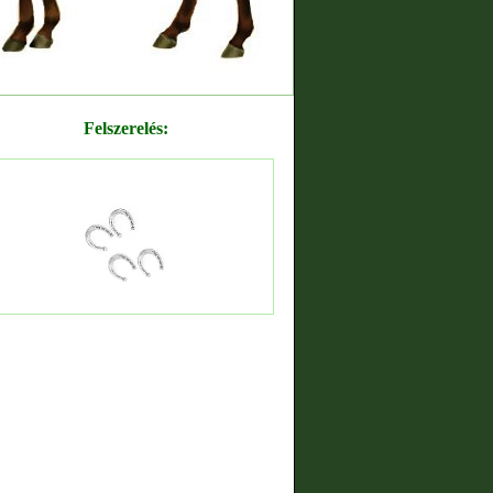
Felszerelés: