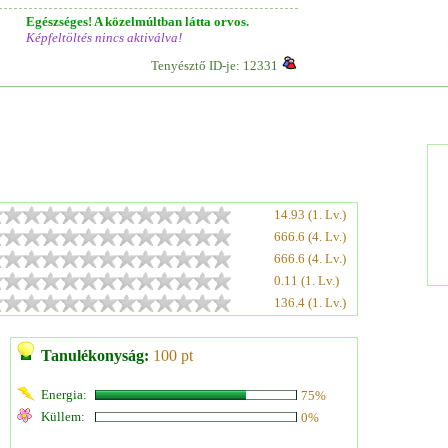
Egészséges! A közelmúltban látta orvos.
Képfeltöltés nincs aktiválva!
Tenyésztő ID-je: 12331
14.93 (1. Lv.)
666.6 (4. Lv.)
666.6 (4. Lv.)
0.11 (1. Lv.)
136.4 (1. Lv.)
Tanulékonyság:
100 pt
Energia:
75%
Küllem:
0%