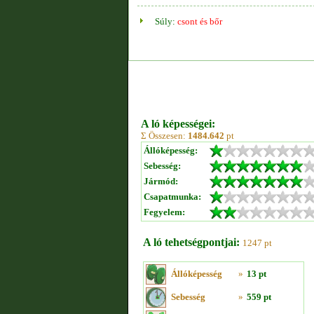
Súly:
csont és bőr
A ló képességei:
Σ Összesen:
1484.642
pt
Állóképesség:
Sebesség:
Jármód:
Csapatmunka:
Fegyelem:
A ló tehetségpontjai:
1247 pt
Állóképesség
»
13 pt
Sebesség
»
559 pt