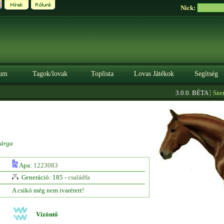
Nick:
um
Tagok/lovak
Toplista
Lovas Játékok
Segítség
|
3.0.0. BÉTA
Szerezz
árga
Apa:
1223083
Generáció: 185 -
családfa
A csikó még nem ivarérett!
Vízöntő