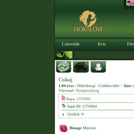
Lónevelde
Kvíz
Fór
Csikaj
1.04 éves
-
Oldenburgi -
Csődörcsikó
-
Szín:
s
Vérvonal:
Nymphenburg
Anya:
1370001
Saját ID: 1370004
Utódok: 0
Hónap:
Március