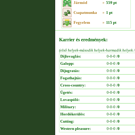
Jármód
»
559 pt
Csapatmunka
»
1 pt
Fegyelem
»
115 pt
Karrier és eredmények:
(első helyek-második helyek-harmadik helyek 
Díjlovaglás:
0-0-0 /
0
Galopp:
0-0-0 /
0
Díjugratás:
0-0-0 /
0
Fogathajtás:
0-0-0 /
0
Cross-country:
0-0-0 /
0
Ügetés:
0-0-0 /
0
Lovaspóló:
0-0-0 /
0
Military:
0-0-0 /
0
Hordókerülés:
0-0-0 /
0
Cutting:
0-0-0 /
0
Western pleasure:
0-0-0 /
0