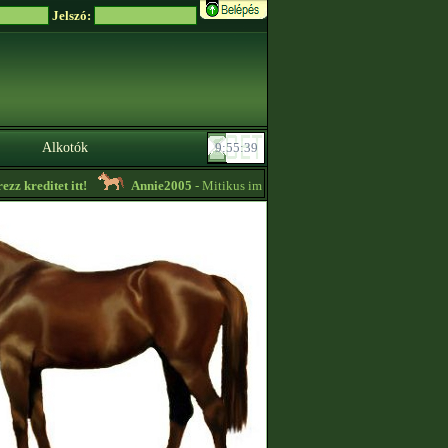
Jelszó:
Alkotók
 kreditet itt!
Annie2005
- Mitikus importok alacsony áron eladók! -
10:30