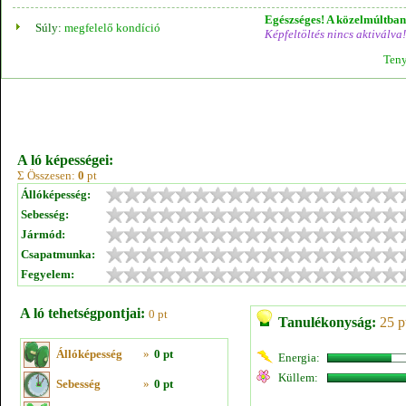
Egészséges! A közelmúltban 
Súly:
megfelelő kondíció
Képfeltöltés nincs aktiválva!
Teny
A ló képességei:
Σ Összesen:
0
pt
Állóképesség:
Sebesség:
Jármód:
Csapatmunka:
Fegyelem:
A ló tehetségpontjai:
0 pt
Tanulékonyság:
25 p
Állóképesség
»
0 pt
Energia:
Küllem:
Sebesség
»
0 pt