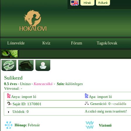
Lónevelde
Kvíz
Fórum
Tagok/lovak
Sulikezd
0.5 éves
-
Unizus -
Kancacsikó
-
Szín:
különleges
Vérvonal: -
Anya: import ló
Apa: import ló
Generáció: 0 -
családfa
Saját ID: 1370801
A csikó még nem ivarérett!
Utódok: 0
Hónap:
Február
Vízöntő