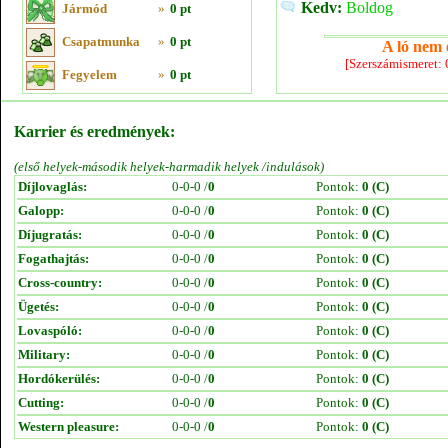
Kedv:
Boldog
Jármód
»
0 pt
Csapatmunka
»
0 pt
A ló nem e
[Szerszámismeret:
Fegyelem
»
0 pt
Karrier és eredmények:
(első helyek-második helyek-harmadik helyek /indulások)
Díjlovaglás:
0-0-0 /
0
Pontok:
0 (C)
Galopp:
0-0-0 /
0
Pontok:
0 (C)
Díjugratás:
0-0-0 /
0
Pontok:
0 (C)
Fogathajtás:
0-0-0 /
0
Pontok:
0 (C)
Cross-country:
0-0-0 /
0
Pontok:
0 (C)
Ügetés:
0-0-0 /
0
Pontok:
0 (C)
Lovaspóló:
0-0-0 /
0
Pontok:
0 (C)
Military:
0-0-0 /
0
Pontok:
0 (C)
Hordókerülés:
0-0-0 /
0
Pontok:
0 (C)
Cutting:
0-0-0 /
0
Pontok:
0 (C)
Western pleasure:
0-0-0 /
0
Pontok:
0 (C)