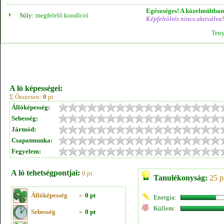
Egészséges! A közelmúltban 
Súly:
megfelelő kondíció
Képfeltöltés nincs aktiválva!
Teny
A ló képességei:
Σ Összesen:
0
pt
Állóképesség:
Sebesség:
Jármód:
Csapatmunka:
Fegyelem:
A ló tehetségpontjai:
0 pt
Tanulékonyság:
25 p
Állóképesség
»
0 pt
Energia:
Küllem:
Sebesség
»
0 pt