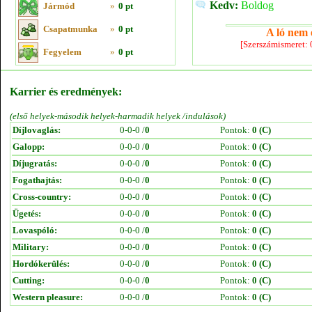
Kedv:
Boldog
Jármód
»
0 pt
Csapatmunka
»
0 pt
A ló nem e
[Szerszámismeret:
Fegyelem
»
0 pt
Karrier és eredmények:
(első helyek-második helyek-harmadik helyek /indulások)
Díjlovaglás:
0-0-0 /
0
Pontok:
0 (C)
Galopp:
0-0-0 /
0
Pontok:
0 (C)
Díjugratás:
0-0-0 /
0
Pontok:
0 (C)
Fogathajtás:
0-0-0 /
0
Pontok:
0 (C)
Cross-country:
0-0-0 /
0
Pontok:
0 (C)
Ügetés:
0-0-0 /
0
Pontok:
0 (C)
Lovaspóló:
0-0-0 /
0
Pontok:
0 (C)
Military:
0-0-0 /
0
Pontok:
0 (C)
Hordókerülés:
0-0-0 /
0
Pontok:
0 (C)
Cutting:
0-0-0 /
0
Pontok:
0 (C)
Western pleasure:
0-0-0 /
0
Pontok:
0 (C)