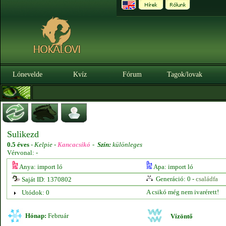
Lónevelde
Kvíz
Fórum
Tagok/lovak
Sulikezd
0.5 éves
-
Kelpie -
Kancacsikó
-
Szín:
különleges
Vérvonal: -
Anya: import ló
Apa: import ló
Generáció: 0 -
családfa
Saját ID: 1370802
A csikó még nem ivarérett!
Utódok: 0
Hónap:
Február
Vízöntő