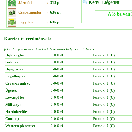
Kedv:
Elégedett
Jármód
»
318 pt
Csapatmunka
»
636 pt
A ló be van 
Fegyelem
»
636 pt
Karrier és eredmények:
(első helyek-második helyek-harmadik helyek /indulások)
Díjlovaglás:
0-0-0 /
0
Pontok:
0 (C)
Galopp:
0-0-0 /
0
Pontok:
0 (C)
Díjugratás:
0-0-0 /
0
Pontok:
0 (C)
Fogathajtás:
0-0-0 /
0
Pontok:
0 (C)
Cross-country:
0-0-0 /
0
Pontok:
0 (C)
Ügetés:
0-0-0 /
0
Pontok:
0 (C)
Lovaspóló:
0-0-0 /
0
Pontok:
0 (C)
Military:
0-0-0 /
0
Pontok:
0 (C)
Hordókerülés:
0-0-0 /
0
Pontok:
0 (C)
Cutting:
0-0-0 /
0
Pontok:
0 (C)
Western pleasure:
0-0-0 /
0
Pontok:
0 (C)