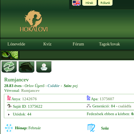
Lónevelde
Kvíz
Fórum
Tagok/lovak
Rumjancev
28.83 éves
-
Orlov Ügető -
Csődör
-
Szín:
pej
Vérvonal:
Rumjancev
Anya:
1242676
Apa:
1375607
Generáció: 84 -
családfa
Saját ID: 1375622
Fedezések ebben a körben:
0
Utódok: 44
Hónap:
Február
Szűz