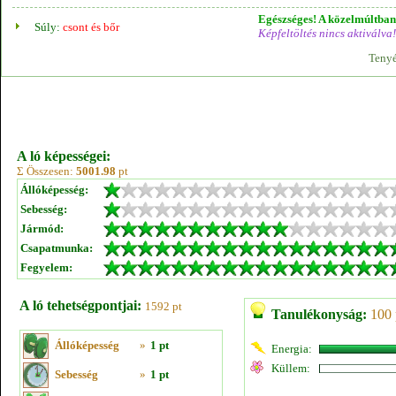
Egészséges! A közelmúltban 
Súly:
csont és bőr
Képfeltöltés nincs aktiválva!
Tenyé
A ló képességei:
Σ Összesen:
5001.98
pt
Állóképesség:
Sebesség:
Jármód:
Csapatmunka:
Fegyelem:
A ló tehetségpontjai:
1592 pt
Tanulékonyság:
100 
Állóképesség
»
1 pt
Energia:
Küllem:
Sebesség
»
1 pt