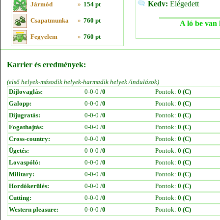
Kedv:
Elégedett
Jármód
»
154 pt
Csapatmunka
»
760 pt
A ló be van 
Fegyelem
»
760 pt
Karrier és eredmények:
(első helyek-második helyek-harmadik helyek /indulások)
Díjlovaglás:
0-0-0 /
0
Pontok:
0 (C)
Galopp:
0-0-0 /
0
Pontok:
0 (C)
Díjugratás:
0-0-0 /
0
Pontok:
0 (C)
Fogathajtás:
0-0-0 /
0
Pontok:
0 (C)
Cross-country:
0-0-0 /
0
Pontok:
0 (C)
Ügetés:
0-0-0 /
0
Pontok:
0 (C)
Lovaspóló:
0-0-0 /
0
Pontok:
0 (C)
Military:
0-0-0 /
0
Pontok:
0 (C)
Hordókerülés:
0-0-0 /
0
Pontok:
0 (C)
Cutting:
0-0-0 /
0
Pontok:
0 (C)
Western pleasure:
0-0-0 /
0
Pontok:
0 (C)