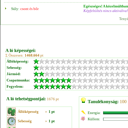
Egészséges! A közelmúltban 
Súly:
csont és bőr
Képfeltöltés nincs aktiválva!
Tenyé
A ló képességei:
Σ Összesen:
1468.664
pt
Állóképesség:
Sebesség:
Jármód:
Csapatmunka:
Fegyelem:
A ló tehetségpontjai:
1676 pt
Tanulékonyság:
100 
Állóképesség
»
1 pt
Energia:
Küllem:
Sebesség
»
1 pt