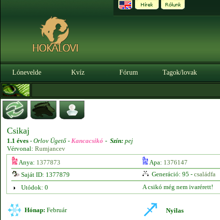
Lónevelde
Kvíz
Fórum
Tagok/lovak
Csikaj
1.1 éves
-
Orlov Ügető -
Kancacsikó
-
Szín:
pej
Vérvonal:
Rumjancev
Anya:
1377873
Apa:
1376147
Generáció: 95 -
családfa
Saját ID: 1377879
A csikó még nem ivarérett!
Utódok: 0
Hónap:
Február
Nyilas