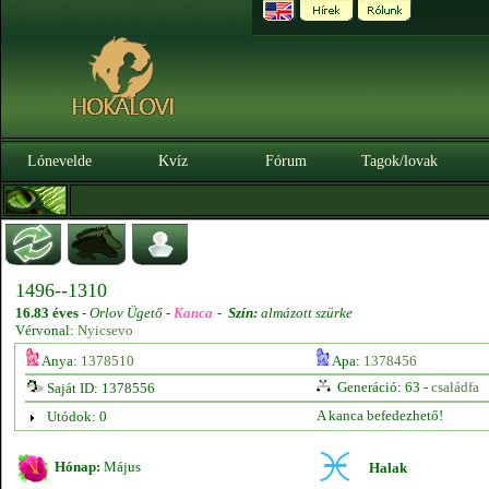
Lónevelde
Kvíz
Fórum
Tagok/lovak
1496--1310
16.83 éves
-
Orlov Ügető -
Kanca
-
Szín:
almázott szürke
Vérvonal:
Nyicsevo
Anya:
1378510
Apa:
1378456
Generáció: 63 -
családfa
Saját ID: 1378556
A kanca befedezhető!
Utódok: 0
Hónap:
Május
Halak