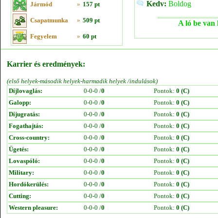
Kedv:
Boldog
Jármód
»
157 pt
Csapatmunka
»
509 pt
A ló be van 
Fegyelem
»
60 pt
Karrier és eredmények:
(első helyek-második helyek-harmadik helyek /indulások)
Díjlovaglás:
0-0-0 /
0
Pontok:
0 (C)
Galopp:
0-0-0 /
0
Pontok:
0 (C)
Díjugratás:
0-0-0 /
0
Pontok:
0 (C)
Fogathajtás:
0-0-0 /
0
Pontok:
0 (C)
Cross-country:
0-0-0 /
0
Pontok:
0 (C)
Ügetés:
0-0-0 /
0
Pontok:
0 (C)
Lovaspóló:
0-0-0 /
0
Pontok:
0 (C)
Military:
0-0-0 /
0
Pontok:
0 (C)
Hordókerülés:
0-0-0 /
0
Pontok:
0 (C)
Cutting:
0-0-0 /
0
Pontok:
0 (C)
Western pleasure:
0-0-0 /
0
Pontok:
0 (C)