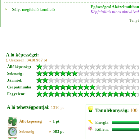
Egészséges! A közelmúltban 
Súly:
megfelelő kondíció
Képfeltöltés nincs aktiválva!
Tenyé
A ló képességei:
Σ Összesen:
3418.987
pt
Állóképesség:
Sebesség:
Jármód:
Csapatmunka:
Fegyelem:
A ló tehetségpontjai:
1310 pt
Tanulékonyság:
100 
Állóképesség
»
1 pt
Energia:
Küllem:
Sebesség
»
583 pt