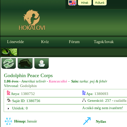
Lónevelde
Kvíz
Fórum
Tagok/lovak
Godolphin Peace Corps
1.06 éves
-
Amerikai telivér -
Kancacsikó
-
Szín:
tarka: pej & fehér
Vérvonal:
Godolphin
Anya:
1380752
Apa:
1380693
Generáció: 257 -
családfa
Saját ID: 1380756
A csikó még nem ivarérett!
Utódok: 0
Hónap:
Január
Nyilas