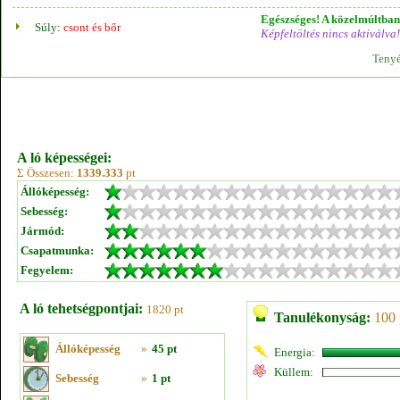
Egészséges! A közelmúltban 
Súly:
csont és bőr
Képfeltöltés nincs aktiválva!
Tenyé
A ló képességei:
Σ Összesen:
1339.333
pt
Állóképesség:
Sebesség:
Jármód:
Csapatmunka:
Fegyelem:
A ló tehetségpontjai:
1820 pt
Tanulékonyság:
100 
Állóképesség
»
45 pt
Energia:
Küllem:
Sebesség
»
1 pt