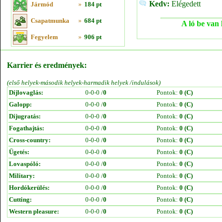
Kedv:
Elégedett
Jármód
»
184 pt
Csapatmunka
»
684 pt
A ló be van 
Fegyelem
»
906 pt
Karrier és eredmények:
(első helyek-második helyek-harmadik helyek /indulások)
Díjlovaglás:
0-0-0 /
0
Pontok:
0 (C)
Galopp:
0-0-0 /
0
Pontok:
0 (C)
Díjugratás:
0-0-0 /
0
Pontok:
0 (C)
Fogathajtás:
0-0-0 /
0
Pontok:
0 (C)
Cross-country:
0-0-0 /
0
Pontok:
0 (C)
Ügetés:
0-0-0 /
0
Pontok:
0 (C)
Lovaspóló:
0-0-0 /
0
Pontok:
0 (C)
Military:
0-0-0 /
0
Pontok:
0 (C)
Hordókerülés:
0-0-0 /
0
Pontok:
0 (C)
Cutting:
0-0-0 /
0
Pontok:
0 (C)
Western pleasure:
0-0-0 /
0
Pontok:
0 (C)