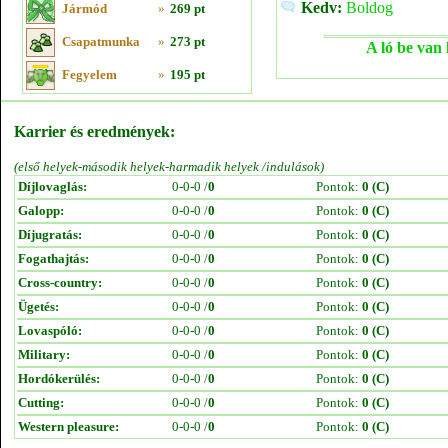
Kedv:
Boldog
Jármód
»
269 pt
Csapatmunka
»
273 pt
A ló be van 
Fegyelem
»
195 pt
Karrier és eredmények:
(első helyek-második helyek-harmadik helyek /indulások)
Díjlovaglás:
0-0-0 /
0
Pontok:
0 (C)
Galopp:
0-0-0 /
0
Pontok:
0 (C)
Díjugratás:
0-0-0 /
0
Pontok:
0 (C)
Fogathajtás:
0-0-0 /
0
Pontok:
0 (C)
Cross-country:
0-0-0 /
0
Pontok:
0 (C)
Ügetés:
0-0-0 /
0
Pontok:
0 (C)
Lovaspóló:
0-0-0 /
0
Pontok:
0 (C)
Military:
0-0-0 /
0
Pontok:
0 (C)
Hordókerülés:
0-0-0 /
0
Pontok:
0 (C)
Cutting:
0-0-0 /
0
Pontok:
0 (C)
Western pleasure:
0-0-0 /
0
Pontok:
0 (C)