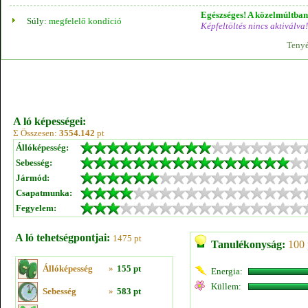
Egészséges! A közelmúltban 
Súly:
megfelelő kondíció
Képfeltöltés nincs aktiválva!
Tenyé
A ló képességei:
Σ Összesen:
3554.142
pt
Állóképesség:
Sebesség:
Jármód:
Csapatmunka:
Fegyelem:
A ló tehetségpontjai:
1475 pt
Tanulékonyság:
100 
Állóképesség
»
155 pt
Energia:
Küllem:
Sebesség
»
583 pt