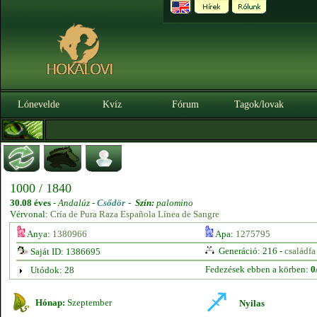
Lónevelde
Kvíz
Fórum
Tagok/lovak
1000 / 1840
30.08 éves
-
Andalúz -
Csődör
-
Szín:
palomino
Vérvonal:
Cría de Pura Raza Española Línea de Sangre
Anya:
1380966
Apa:
1275795
Generáció: 216 -
családfa
Saját ID: 1386695
Fedezések ebben a körben:
0
Utódok: 28
Hónap:
Szeptember
Nyilas