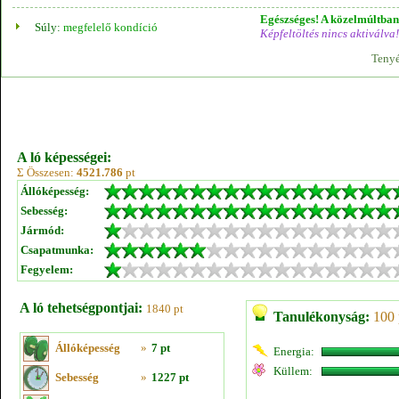
Egészséges! A közelmúltban 
Súly:
megfelelő kondíció
Képfeltöltés nincs aktiválva!
Tenyé
A ló képességei:
Σ Összesen:
4521.786
pt
Állóképesség:
Sebesség:
Jármód:
Csapatmunka:
Fegyelem:
A ló tehetségpontjai:
1840 pt
Tanulékonyság:
100 
Állóképesség
»
7 pt
Energia:
Küllem:
Sebesség
»
1227 pt