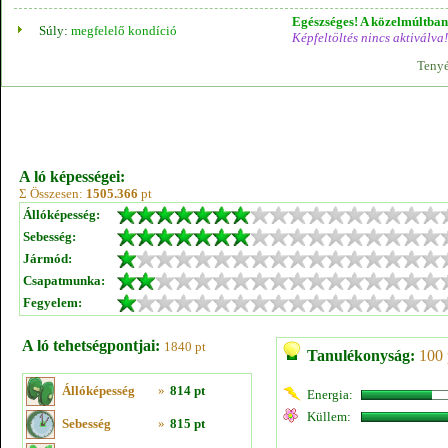
Egészséges! A közelmúltban 
Súly:
megfelelő kondíció
Képfeltöltés nincs aktiválva!
Tenyé
A ló képességei:
Σ Összesen:
1505.366
pt
Állóképesség:
Sebesség:
Jármód:
Csapatmunka:
Fegyelem:
A ló tehetségpontjai:
1840 pt
Tanulékonyság:
100 
Állóképesség
»
814 pt
Energia:
Küllem:
Sebesség
»
815 pt