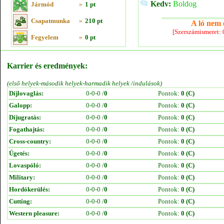
Kedv:
Boldog
Jármód
»
1 pt
Csapatmunka
»
210 pt
A ló nem e
[Szerszámismeret:
Fegyelem
»
0 pt
Karrier és eredmények:
(első helyek-második helyek-harmadik helyek /indulások)
Díjlovaglás:
0-0-0 /
0
Pontok:
0 (C)
Galopp:
0-0-0 /
0
Pontok:
0 (C)
Díjugratás:
0-0-0 /
0
Pontok:
0 (C)
Fogathajtás:
0-0-0 /
0
Pontok:
0 (C)
Cross-country:
0-0-0 /
0
Pontok:
0 (C)
Ügetés:
0-0-0 /
0
Pontok:
0 (C)
Lovaspóló:
0-0-0 /
0
Pontok:
0 (C)
Military:
0-0-0 /
0
Pontok:
0 (C)
Hordókerülés:
0-0-0 /
0
Pontok:
0 (C)
Cutting:
0-0-0 /
0
Pontok:
0 (C)
Western pleasure:
0-0-0 /
0
Pontok:
0 (C)