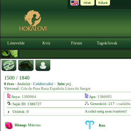
Lónevelde
Kvíz
Fórum
Tagok/lovak
1500 / 1840
0 éves
-
Andalúz -
Csődörcsikó
-
Szín:
pej
Vérvonal:
Cría de Pura Raza Española Línea de Sangre
Anya:
1380964
Apa:
1386695
Generáció: 217 -
családfa
Saját ID: 1386727
A csikó még nem ivarérett!
Utódok: 0
Hónap:
Március
Kos