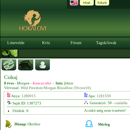
Lónevelde
Kvíz
Fórum
Tagok/lovak
Csikaj
0 éves
-
Morgan -
Kancacsikó
-
Szín:
fekete
Vérvonal:
Wild Freedom Morgan Bloodline (Vivien10)
Anya:
1280915
Apa:
1281559
Generáció: 59 -
családfa
Saját ID: 1387273
A csikó még nem ivarérett!
Utódok: 0
Hónap:
Október
Mérleg