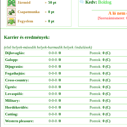
Kedv:
Boldog
Jármód
»
50 pt
Csapatmunka
»
0 pt
A ló nem e
[Szerszámismeret:
Fegyelem
»
0 pt
Karrier és eredmények:
(első helyek-második helyek-harmadik helyek /indulások)
Díjlovaglás:
0-0-0 /
0
Pontok:
0 (C)
Galopp:
0-0-0 /
0
Pontok:
0 (C)
Díjugratás:
0-0-0 /
0
Pontok:
0 (C)
Fogathajtás:
0-0-0 /
0
Pontok:
0 (C)
Cross-country:
0-0-0 /
0
Pontok:
0 (C)
Ügetés:
0-0-0 /
0
Pontok:
0 (C)
Lovaspóló:
0-0-0 /
0
Pontok:
0 (C)
Military:
0-0-0 /
0
Pontok:
0 (C)
Hordókerülés:
0-0-0 /
0
Pontok:
0 (C)
Cutting:
0-0-0 /
0
Pontok:
0 (C)
Western pleasure:
0-0-0 /
0
Pontok:
0 (C)