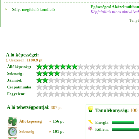
Egészséges! A közelmúltban 
Súly:
megfelelő kondíció
Képfeltöltés nincs aktiválva!
Tenyé
A ló képességei:
Σ Összesen:
1180.9
pt
Állóképesség:
Sebesség:
Jármód:
Csapatmunka:
Fegyelem:
A ló tehetségpontjai:
307 pt
Tanulékonyság:
100 
Állóképesség
»
156 pt
Energia:
Küllem:
Sebesség
»
101 pt