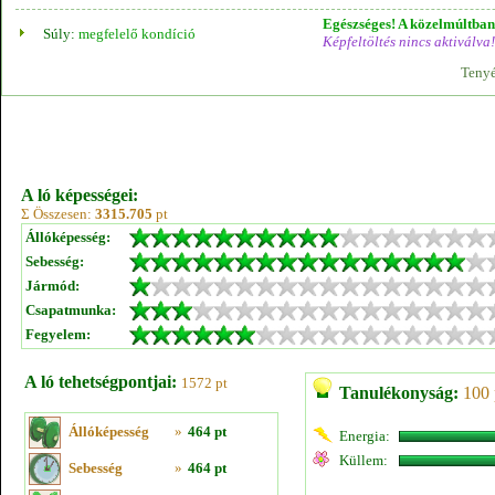
Egészséges! A közelmúltban 
Súly:
megfelelő kondíció
Képfeltöltés nincs aktiválva!
Tenyé
A ló képességei:
Σ Összesen:
3315.705
pt
Állóképesség:
Sebesség:
Jármód:
Csapatmunka:
Fegyelem:
A ló tehetségpontjai:
1572 pt
Tanulékonyság:
100 
Állóképesség
»
464 pt
Energia:
Küllem:
Sebesség
»
464 pt