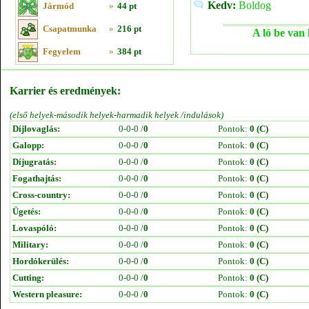
Kedv:
Boldog
Jármód
»
44 pt
Csapatmunka
»
216 pt
A ló be van 
Fegyelem
»
384 pt
Karrier és eredmények:
(első helyek-második helyek-harmadik helyek /indulások)
Díjlovaglás:
0-0-0 /
0
Pontok:
0 (C)
Galopp:
0-0-0 /
0
Pontok:
0 (C)
Díjugratás:
0-0-0 /
0
Pontok:
0 (C)
Fogathajtás:
0-0-0 /
0
Pontok:
0 (C)
Cross-country:
0-0-0 /
0
Pontok:
0 (C)
Ügetés:
0-0-0 /
0
Pontok:
0 (C)
Lovaspóló:
0-0-0 /
0
Pontok:
0 (C)
Military:
0-0-0 /
0
Pontok:
0 (C)
Hordókerülés:
0-0-0 /
0
Pontok:
0 (C)
Cutting:
0-0-0 /
0
Pontok:
0 (C)
Western pleasure:
0-0-0 /
0
Pontok:
0 (C)