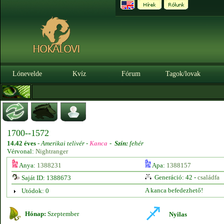
Lónevelde
Kvíz
Fórum
Tagok/lovak
1700--1572
14.42 éves
-
Amerikai telivér -
Kanca
-
Szín:
fehér
Vérvonal:
Nightranger
Anya:
1388231
Apa:
1388157
Generáció: 42 -
családfa
Saját ID: 1388673
A kanca befedezhető!
Utódok: 0
Hónap:
Szeptember
Nyilas