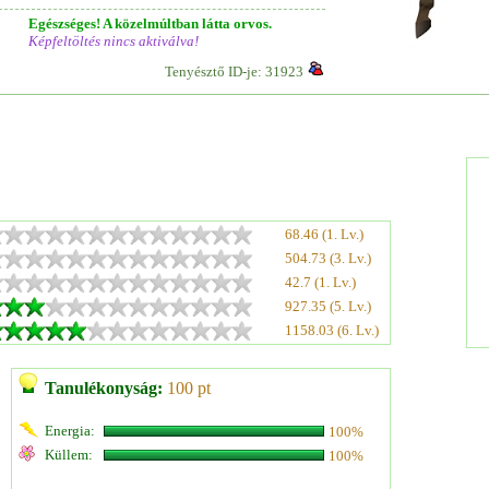
Egészséges! A közelmúltban látta orvos.
Képfeltöltés nincs aktiválva!
Tenyésztő ID-je: 31923
68.46 (1. Lv.)
504.73 (3. Lv.)
42.7 (1. Lv.)
927.35 (5. Lv.)
1158.03 (6. Lv.)
Tanulékonyság:
100 pt
Energia:
100%
Küllem:
100%