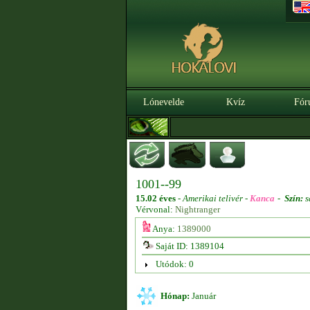
Lónevelde
Kvíz
Fór
1001--99
15.02 éves
-
Amerikai telivér -
Kanca
-
Szín:
s
Vérvonal:
Nightranger
Anya:
1389000
Saját ID: 1389104
Utódok: 0
Hónap:
Január