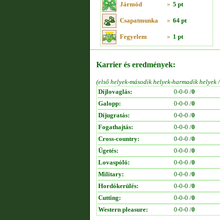
Jármód
»
5 pt
Csapatmunka
»
64 pt
Fegyelem
»
1 pt
Karrier és eredmények:
(első helyek-második helyek-harmadik helyek 
Díjlovaglás:
0-0-0 /
0
Galopp:
0-0-0 /
0
Díjugratás:
0-0-0 /
0
Fogathajtás:
0-0-0 /
0
Cross-country:
0-0-0 /
0
Ügetés:
0-0-0 /
0
Lovaspóló:
0-0-0 /
0
Military:
0-0-0 /
0
Hordókerülés:
0-0-0 /
0
Cutting:
0-0-0 /
0
Western pleasure:
0-0-0 /
0