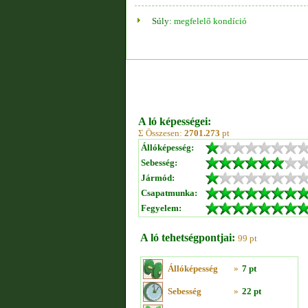
Súly:
megfelelő kondíció
A ló képességei:
Σ Összesen:
2701.273
pt
Állóképesség:
Sebesség:
Jármód:
Csapatmunka:
Fegyelem:
A ló tehetségpontjai:
99 pt
Állóképesség
»
7 pt
Sebesség
»
22 pt