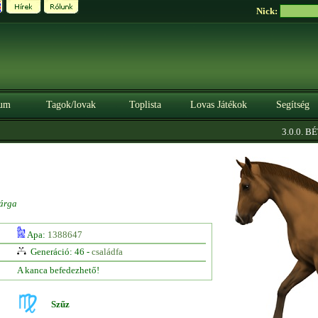
Nick:
um
Tagok/lovak
Toplista
Lovas Játékok
Segítség
3.0.0. BÉTA
árga
Apa:
1388647
Generáció: 46 -
családfa
A kanca befedezhető!
Szűz