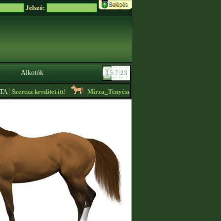
Jelszó:
Alkotók
|
Szerezz kreditet itt!
Mirza_Tenyészet
- Eladó keverék mén! Seb 666 jarm