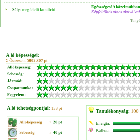
Egészséges! A közelmúltban 
Súly:
megfelelő kondíció
Képfeltöltés nincs aktiválva!
Tenyé
A ló képességei:
Σ Összesen:
5002.307
pt
Állóképesség:
Sebesség:
Jármód:
Csapatmunka:
Fegyelem:
A ló tehetségpontjai:
133 pt
Tanulékonyság:
100 
Állóképesség
»
26 pt
Energia:
Küllem:
Sebesség
»
40 pt