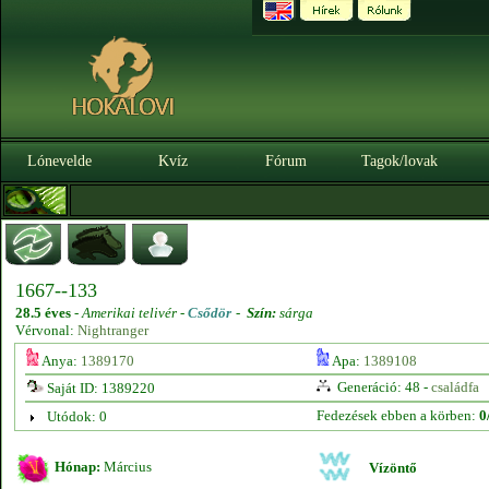
Lónevelde
Kvíz
Fórum
Tagok/lovak
1667--133
28.5 éves
-
Amerikai telivér -
Csődör
-
Szín:
sárga
Vérvonal:
Nightranger
Anya:
1389170
Apa:
1389108
Generáció: 48 -
családfa
Saját ID: 1389220
Fedezések ebben a körben:
0
Utódok: 0
Hónap:
Március
Vízöntő