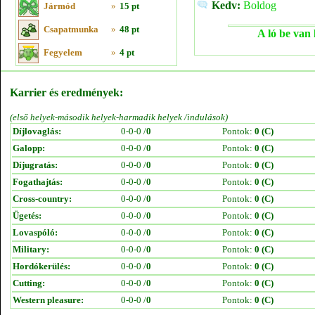
Kedv:
Boldog
Jármód
»
15 pt
Csapatmunka
»
48 pt
A ló be van 
Fegyelem
»
4 pt
Karrier és eredmények:
(első helyek-második helyek-harmadik helyek /indulások)
Díjlovaglás:
0-0-0 /
0
Pontok:
0 (C)
Galopp:
0-0-0 /
0
Pontok:
0 (C)
Díjugratás:
0-0-0 /
0
Pontok:
0 (C)
Fogathajtás:
0-0-0 /
0
Pontok:
0 (C)
Cross-country:
0-0-0 /
0
Pontok:
0 (C)
Ügetés:
0-0-0 /
0
Pontok:
0 (C)
Lovaspóló:
0-0-0 /
0
Pontok:
0 (C)
Military:
0-0-0 /
0
Pontok:
0 (C)
Hordókerülés:
0-0-0 /
0
Pontok:
0 (C)
Cutting:
0-0-0 /
0
Pontok:
0 (C)
Western pleasure:
0-0-0 /
0
Pontok:
0 (C)