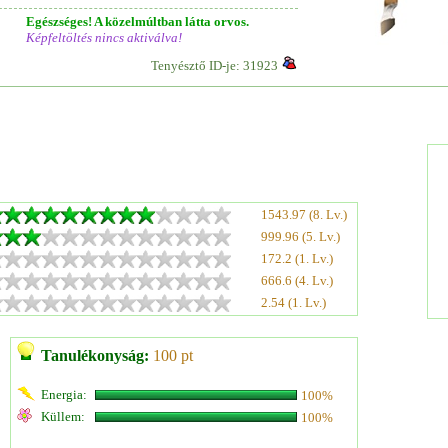
Egészséges! A közelmúltban látta orvos.
Képfeltöltés nincs aktiválva!
Tenyésztő ID-je: 31923
1543.97 (8. Lv.)
999.96 (5. Lv.)
172.2 (1. Lv.)
666.6 (4. Lv.)
2.54 (1. Lv.)
Tanulékonyság:
100 pt
Energia:
100%
Küllem:
100%