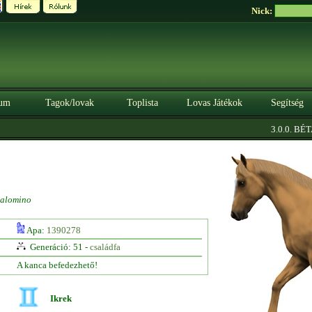
Nick:
um
Tagok/lovak
Toplista
Lovas Játékok
Segítség
|
3.0.0. BÉTA
alomino
Apa:
1390278
Generáció: 51 -
családfa
A kanca befedezhető!
Ikrek