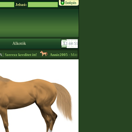
Jelszó:
Alkotók
Szerezz kreditet itt!
Annie2005
- Mitikus importok alacsony áron eladók! 