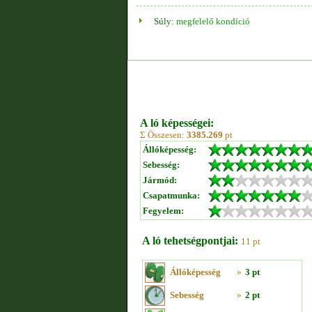
Súly:
megfelelő kondíció
A ló képességei:
Σ Összesen:
3385.269
pt
Állóképesség:
Sebesség:
Jármód:
Csapatmunka:
Fegyelem:
A ló tehetségpontjai:
11 pt
Állóképesség
»
3 pt
Sebesség
»
2 pt