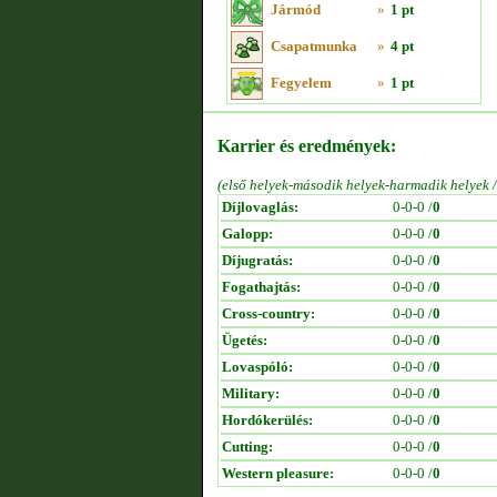
Jármód
»
1 pt
Csapatmunka
»
4 pt
Fegyelem
»
1 pt
Karrier és eredmények:
(első helyek-második helyek-harmadik helyek 
Díjlovaglás:
0-0-0 /
0
Galopp:
0-0-0 /
0
Díjugratás:
0-0-0 /
0
Fogathajtás:
0-0-0 /
0
Cross-country:
0-0-0 /
0
Ügetés:
0-0-0 /
0
Lovaspóló:
0-0-0 /
0
Military:
0-0-0 /
0
Hordókerülés:
0-0-0 /
0
Cutting:
0-0-0 /
0
Western pleasure:
0-0-0 /
0