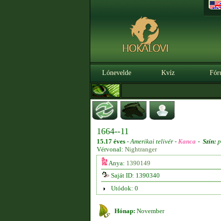
Lónevelde
Kvíz
Fór
1664--11
15.17 éves
-
Amerikai telivér -
Kanca
-
Szín:
p
Vérvonal:
Nightranger
Anya:
1390149
Saját ID: 1390340
Utódok: 0
Hónap:
November