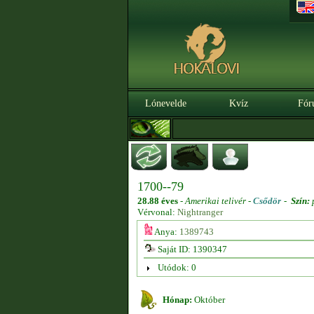
Lónevelde
Kvíz
Fór
1700--79
28.88 éves
-
Amerikai telivér -
Csődör
-
Szín:
Vérvonal:
Nightranger
Anya:
1389743
Saját ID: 1390347
Utódok: 0
Hónap:
Október