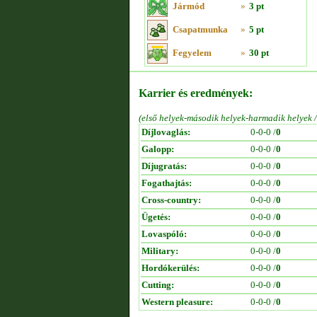
Jármód
»
3 pt
Csapatmunka
»
5 pt
Fegyelem
»
30 pt
Karrier és eredmények:
(első helyek-második helyek-harmadik helyek 
Díjlovaglás:
0-0-0 /
0
Galopp:
0-0-0 /
0
Díjugratás:
0-0-0 /
0
Fogathajtás:
0-0-0 /
0
Cross-country:
0-0-0 /
0
Ügetés:
0-0-0 /
0
Lovaspóló:
0-0-0 /
0
Military:
0-0-0 /
0
Hordókerülés:
0-0-0 /
0
Cutting:
0-0-0 /
0
Western pleasure:
0-0-0 /
0