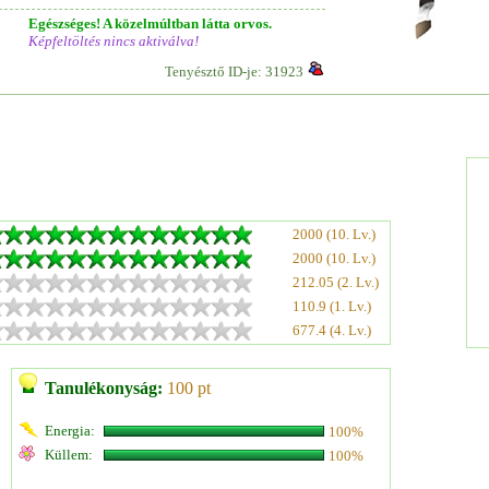
Egészséges! A közelmúltban látta orvos.
Képfeltöltés nincs aktiválva!
Tenyésztő ID-je: 31923
2000 (10. Lv.)
2000 (10. Lv.)
212.05 (2. Lv.)
110.9 (1. Lv.)
677.4 (4. Lv.)
Tanulékonyság:
100 pt
Energia:
100%
Küllem:
100%