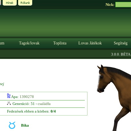
Nick:
um
Tagok/lovak
Toplista
Lovas Játékok
Segítség
|
3.0.0. BÉTA
Sz
pej
Apa:
1390278
Generáció: 51 -
családfa
Fedezések ebben a körben:
0/4
Bika