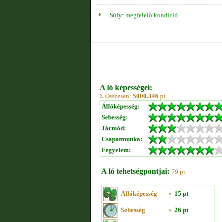
Súly:
megfelelő kondíció
A ló képességei:
Σ Összesen:
5000.346
pt
Állóképesség:
Sebesség:
Jármód:
Csapatmunka:
Fegyelem:
A ló tehetségpontjai:
79 pt
Állóképesség
»
15 pt
Sebesség
»
26 pt