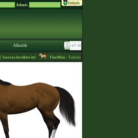
Jelszó:
Alkotók
erezz kreditet itt!
TitaMita
- Trakehneni-ket adok el! Nem kreditért! Viszo