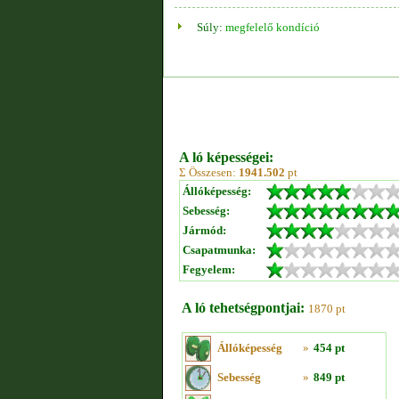
Súly:
megfelelő kondíció
A ló képességei:
Σ Összesen:
1941.502
pt
Állóképesség:
Sebesség:
Jármód:
Csapatmunka:
Fegyelem:
A ló tehetségpontjai:
1870 pt
Állóképesség
»
454 pt
Sebesség
»
849 pt