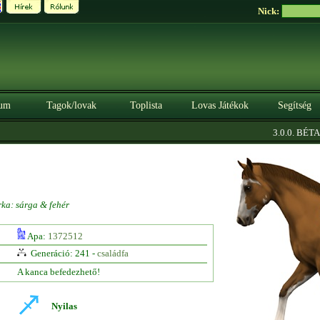
Nick:
um
Tagok/lovak
Toplista
Lovas Játékok
Segítség
|
3.0.0. BÉTA
S
rka: sárga & fehér
Apa:
1372512
Generáció: 241 -
családfa
A kanca befedezhető!
Nyilas