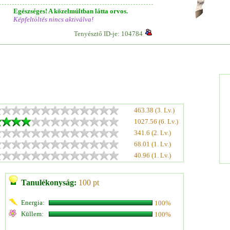
Egészséges! A közelmúltban látta orvos.
Képfeltöltés nincs aktiválva!
Tenyésztő ID-je: 104784
463.38 (3. Lv.)
1027.56 (6. Lv.)
341.6 (2. Lv.)
68.01 (1. Lv.)
40.96 (1. Lv.)
Tanulékonyság:
100 pt
Energia:
100%
Küllem:
100%