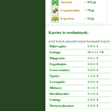
Jármód
»
435 pt
Csapatmunka
»
79 pt
Fegyelem
»
53 pt
Karrier és eredmények:
(első helyek-második helyek-harmadik helyek 
Díjlovaglás:
0-0-0 /
1
Galopp:
60-3-11 /
74
Díjugratás:
0-0-1 /
1
Fogathajtás:
0-0-0 /
1
Cross-country:
0-0-0 /
1
Ügetés:
1-2-0 /
3
Lovaspóló:
0-0-0 /
1
Military:
0-1-0 /
1
Hordókerülés:
0-1-0 /
1
Cutting:
0-0-0 /
1
Western pleasure:
0-0-0 /
1