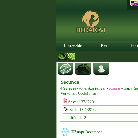
Lónevelde
Kvíz
Fór
Secunda
4.92 éves
-
Amerikai telivér -
Kanca
-
Szín:
ta
Vérvonal:
Godolphin
Anya:
1378720
Saját ID: 1391052
Utódok: 2
Hónap:
December