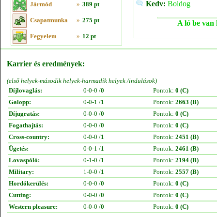
Kedv:
Boldog
Jármód
»
389 pt
Csapatmunka
»
275 pt
A ló be van 
Fegyelem
»
12 pt
Karrier és eredmények:
(első helyek-második helyek-harmadik helyek /indulások)
Díjlovaglás:
0-0-0 /
0
Pontok:
0 (C)
Galopp:
0-0-1 /
1
Pontok:
2663 (B)
Díjugratás:
0-0-0 /
0
Pontok:
0 (C)
Fogathajtás:
0-0-0 /
0
Pontok:
0 (C)
Cross-country:
0-0-0 /
1
Pontok:
2451 (B)
Ügetés:
0-0-1 /
1
Pontok:
2461 (B)
Lovaspóló:
0-1-0 /
1
Pontok:
2194 (B)
Military:
1-0-0 /
1
Pontok:
2557 (B)
Hordókerülés:
0-0-0 /
0
Pontok:
0 (C)
Cutting:
0-0-0 /
0
Pontok:
0 (C)
Western pleasure:
0-0-0 /
0
Pontok:
0 (C)