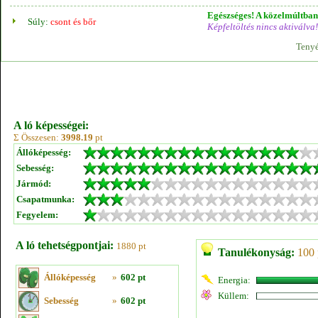
Egészséges! A közelmúltban 
Súly:
csont és bőr
Képfeltöltés nincs aktiválva!
Tenyé
A ló képességei:
Σ Összesen:
3998.19
pt
Állóképesség:
Sebesség:
Jármód:
Csapatmunka:
Fegyelem:
A ló tehetségpontjai:
1880 pt
Tanulékonyság:
100 
Állóképesség
»
602 pt
Energia:
Küllem:
Sebesség
»
602 pt