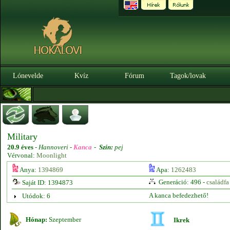
Lónevelde
Kvíz
Fórum
Tagok/lovak
Military
20.9 éves
-
Hannoveri -
Kanca
-
Szín:
pej
Vérvonal:
Moonlight
Anya:
1394869
Apa:
1262483
Generáció: 496 -
családfa
Saját ID: 1394873
A kanca befedezhető!
Utódok: 6
Hónap:
Szeptember
Ikrek