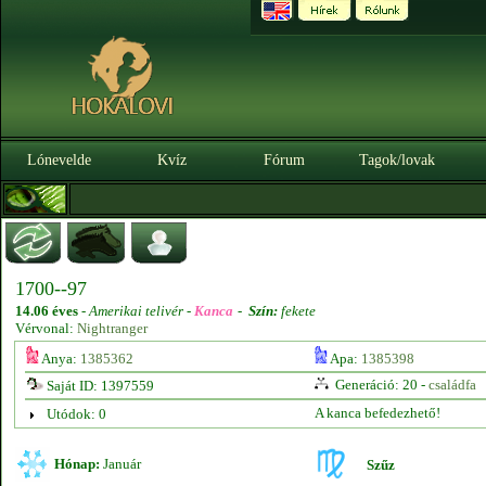
Lónevelde
Kvíz
Fórum
Tagok/lovak
1700--97
14.06 éves
-
Amerikai telivér -
Kanca
-
Szín:
fekete
Vérvonal:
Nightranger
Anya:
1385362
Apa:
1385398
Generáció: 20 -
családfa
Saját ID: 1397559
A kanca befedezhető!
Utódok: 0
Hónap:
Január
Szűz