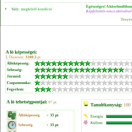
Egészséges! A közelmúltban 
Súly:
megfelelő kondíció
Képfeltöltés nincs aktiválva!
Tenyés
A ló képességei:
Σ Összesen:
3280.5
pt
Állóképesség:
Sebesség:
Jármód:
Csapatmunka:
Fegyelem:
A ló tehetségpontjai:
97 pt
Tanulékonyság:
100 
Állóképesség
»
35 pt
Energia:
Küllem:
Sebesség
»
35 pt