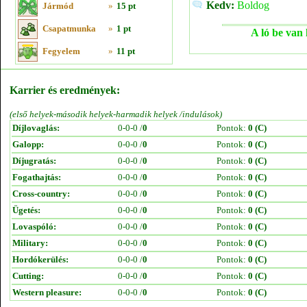
Kedv:
Boldog
Jármód
»
15 pt
Csapatmunka
»
1 pt
A ló be van 
Fegyelem
»
11 pt
Karrier és eredmények:
(első helyek-második helyek-harmadik helyek /indulások)
Díjlovaglás:
0-0-0 /
0
Pontok:
0 (C)
Galopp:
0-0-0 /
0
Pontok:
0 (C)
Díjugratás:
0-0-0 /
0
Pontok:
0 (C)
Fogathajtás:
0-0-0 /
0
Pontok:
0 (C)
Cross-country:
0-0-0 /
0
Pontok:
0 (C)
Ügetés:
0-0-0 /
0
Pontok:
0 (C)
Lovaspóló:
0-0-0 /
0
Pontok:
0 (C)
Military:
0-0-0 /
0
Pontok:
0 (C)
Hordókerülés:
0-0-0 /
0
Pontok:
0 (C)
Cutting:
0-0-0 /
0
Pontok:
0 (C)
Western pleasure:
0-0-0 /
0
Pontok:
0 (C)