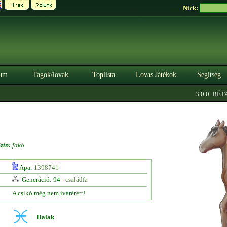
Nick:
um
Tagok/lovak
Toplista
Lovas Játékok
Segítség
|
3.0.0. BÉTA
zín:
fakó
Apa:
1398741
Generáció: 94 -
családfa
A csikó még nem ivarérett!
Halak