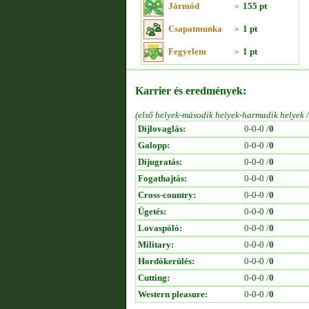
Jármód
»
155 pt
Csapatmunka
»
1 pt
Fegyelem
»
1 pt
Karrier és eredmények:
(első helyek-második helyek-harmadik helyek 
Díjlovaglás:
0-0-0 /
0
Galopp:
0-0-0 /
0
Díjugratás:
0-0-0 /
0
Fogathajtás:
0-0-0 /
0
Cross-country:
0-0-0 /
0
Ügetés:
0-0-0 /
0
Lovaspóló:
0-0-0 /
0
Military:
0-0-0 /
0
Hordókerülés:
0-0-0 /
0
Cutting:
0-0-0 /
0
Western pleasure:
0-0-0 /
0