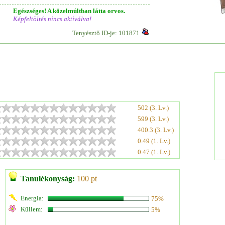
Egészséges! A közelmúltban látta orvos.
Képfeltöltés nincs aktiválva!
Tenyésztő ID-je: 101871
502 (3. Lv.)
599 (3. Lv.)
400.3 (3. Lv.)
0.49 (1. Lv.)
0.47 (1. Lv.)
Tanulékonyság:
100 pt
Energia:
75%
Küllem:
5%