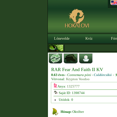
Lónevelde
Kvíz
Fór
RAR Fear And Faith II KV
0.63 éves
-
Connemara póni -
Csődörcsikó
-
S
Vérvonal:
Krypton Voodoo
Anya:
1325777
Saját ID: 1398744
Utódok: 0
Hónap:
Október