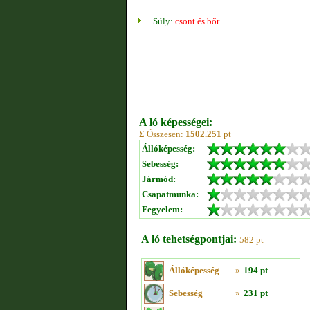
Súly:
csont és bőr
A ló képességei:
Σ Összesen:
1502.251
pt
Állóképesség:
Sebesség:
Jármód:
Csapatmunka:
Fegyelem:
A ló tehetségpontjai:
582 pt
Állóképesség
»
194 pt
Sebesség
»
231 pt