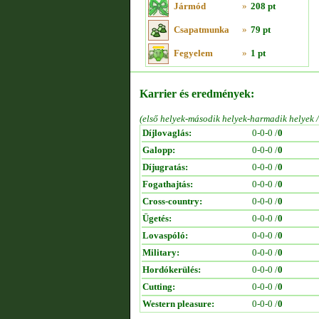
Jármód
»
208 pt
Csapatmunka
»
79 pt
Fegyelem
»
1 pt
Karrier és eredmények:
(első helyek-második helyek-harmadik helyek 
Díjlovaglás:
0-0-0 /
0
Galopp:
0-0-0 /
0
Díjugratás:
0-0-0 /
0
Fogathajtás:
0-0-0 /
0
Cross-country:
0-0-0 /
0
Ügetés:
0-0-0 /
0
Lovaspóló:
0-0-0 /
0
Military:
0-0-0 /
0
Hordókerülés:
0-0-0 /
0
Cutting:
0-0-0 /
0
Western pleasure:
0-0-0 /
0