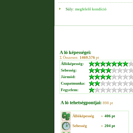
Súly:
megfelelő kondíció
A ló képességei:
Σ Összesen:
1469.576
pt
Állóképesség:
Sebesség:
Jármód:
Csapatmunka:
Fegyelem:
A ló tehetségpontjai:
898 pt
Állóképesség
»
406 pt
Sebesség
»
204 pt