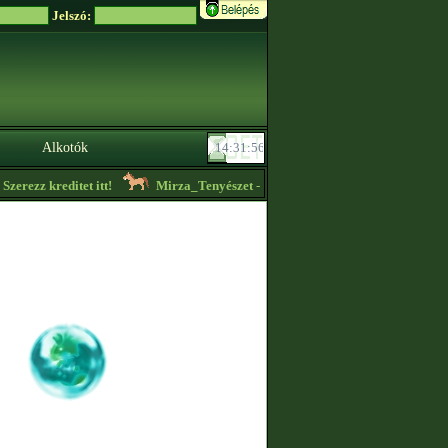
Jelszó:
Alkotók
erezz kreditet itt!
Mirza_Tenyészet
- Eladó keverék mén! Seb 666 jarm 428