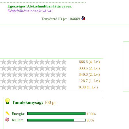
Egészséges! A közelmúltban látta orvos.
Képfeltöltés nincs aktiválva!
Tenyésztő ID-je: 104669
666.6 (4. Lv.)
333.6 (2. Lv.)
340.6 (2. Lv.)
128.7 (1. Lv.)
0.08 (1. Lv.)
Tanulékonyság:
100 pt
Energia:
100%
Küllem:
80%