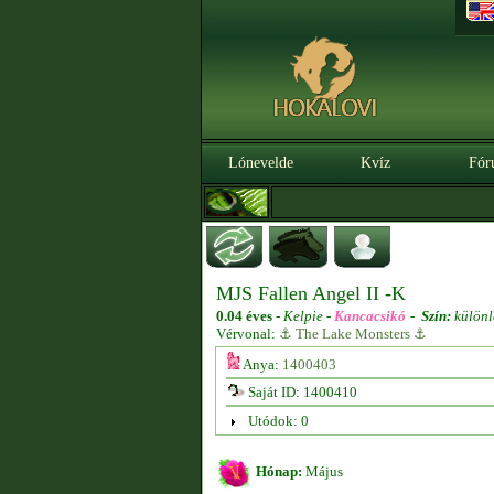
Lónevelde
Kvíz
Fór
MJS Fallen Angel II -K
0.04 éves
-
Kelpie -
Kancacsikó
-
Szín:
különl
Vérvonal:
⚓ The Lake Monsters ⚓
Anya:
1400403
Saját ID: 1400410
Utódok: 0
Hónap:
Május