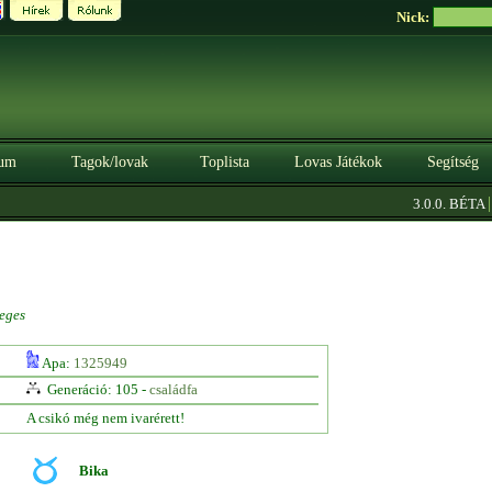
Nick:
um
Tagok/lovak
Toplista
Lovas Játékok
Segítség
|
3.0.0. BÉTA
Sz
eges
Apa:
1325949
Generáció: 105 -
családfa
A csikó még nem ivarérett!
Bika