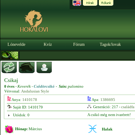
Lónevelde
Kvíz
Fórum
Tagok/lovak
Csikaj
0 éves
-
Keverék -
Csődörcsikó
-
Szín:
palomino
Vérvonal:
Andalusian Style
Anya:
1410178
Apa:
1386695
Generáció: 217 -
családfa
Saját ID: 1410179
A csikó még nem ivarérett!
Utódok: 0
Hónap:
Március
Halak