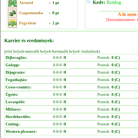
Kedv:
Boldog
Jármód
»
1 pt
Csapatmunka
»
0 pt
A ló nem e
[Szerszámismeret:
Fegyelem
»
2 pt
Karrier és eredmények:
(első helyek-második helyek-harmadik helyek /indulások)
Díjlovaglás:
0-0-0 /
0
Pontok:
0 (C)
Galopp:
0-0-0 /
0
Pontok:
0 (C)
Díjugratás:
0-0-0 /
0
Pontok:
0 (C)
Fogathajtás:
0-0-0 /
0
Pontok:
0 (C)
Cross-country:
0-0-0 /
0
Pontok:
0 (C)
Ügetés:
0-0-0 /
0
Pontok:
0 (C)
Lovaspóló:
0-0-0 /
0
Pontok:
0 (C)
Military:
0-0-0 /
0
Pontok:
0 (C)
Hordókerülés:
0-0-0 /
0
Pontok:
0 (C)
Cutting:
0-0-0 /
0
Pontok:
0 (C)
Western pleasure:
0-0-0 /
0
Pontok:
0 (C)