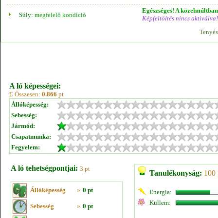
Egészséges! A közelmúltban 
Súly:
megfelelő kondíció
Képfeltöltés nincs aktiválva!
Tenyés
A ló képességei:
Σ Összesen:
0.866
pt
Állóképesség:
Sebesség:
Jármód:
Csapatmunka:
Fegyelem:
A ló tehetségpontjai:
3 pt
Tanulékonyság:
100 
Állóképesség
»
0 pt
Energia:
Küllem:
Sebesség
»
0 pt