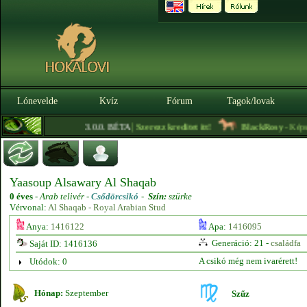
Lónevelde
Kvíz
Fórum
Tagok/lovak
|
3.0.0. BÉTA
Szerezz kreditet itt!
BlackRosy
- Képszer
Yaasoup Alsawary Al Shaqab
0 éves
-
Arab telivér -
Csődörcsikó
-
Szín:
szürke
Vérvonal:
Al Shaqab - Royal Arabian Stud
Anya:
1416122
Apa:
1416095
Generáció: 21 -
családfa
Saját ID: 1416136
A csikó még nem ivarérett!
Utódok: 0
Hónap:
Szeptember
Szűz