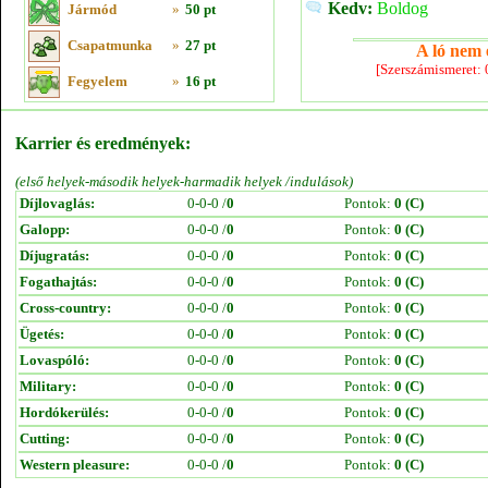
Kedv:
Boldog
Jármód
»
50 pt
Csapatmunka
»
27 pt
A ló nem e
[Szerszámismeret:
Fegyelem
»
16 pt
Karrier és eredmények:
(első helyek-második helyek-harmadik helyek /indulások)
Díjlovaglás:
0-0-0 /
0
Pontok:
0 (C)
Galopp:
0-0-0 /
0
Pontok:
0 (C)
Díjugratás:
0-0-0 /
0
Pontok:
0 (C)
Fogathajtás:
0-0-0 /
0
Pontok:
0 (C)
Cross-country:
0-0-0 /
0
Pontok:
0 (C)
Ügetés:
0-0-0 /
0
Pontok:
0 (C)
Lovaspóló:
0-0-0 /
0
Pontok:
0 (C)
Military:
0-0-0 /
0
Pontok:
0 (C)
Hordókerülés:
0-0-0 /
0
Pontok:
0 (C)
Cutting:
0-0-0 /
0
Pontok:
0 (C)
Western pleasure:
0-0-0 /
0
Pontok:
0 (C)