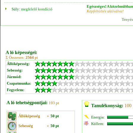
Egészséges! A közelmúltban 
Súly:
megfelelő kondíció
Képfeltöltés aktiválva!
Tenyés
A ló képességei:
Σ Összesen:
2564
pt
Állóképesség:
Sebesség:
Jármód:
Csapatmunka:
Fegyelem:
A ló tehetségpontjai:
193 pt
Tanulékonyság:
100 
Állóképesség
»
50 pt
Energia:
Küllem:
Sebesség
»
50 pt