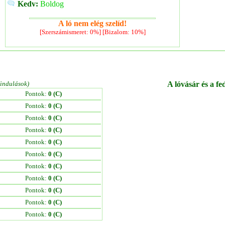
Kedv:
Boldog
A ló nem elég szelíd!
[Szerszámismeret: 0%] [Bizalom: 10%]
/indulások)
A lóvásár és a fe
Pontok:
0 (C)
Pontok:
0 (C)
Pontok:
0 (C)
Pontok:
0 (C)
Pontok:
0 (C)
Pontok:
0 (C)
Pontok:
0 (C)
Pontok:
0 (C)
Pontok:
0 (C)
Pontok:
0 (C)
Pontok:
0 (C)