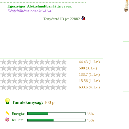
Egészséges! A közelmúltban látta orvos.
Képfeltöltés nincs aktiválva!
Tenyésztő ID-je: 22882
44.43 (1. Lv.)
500 (3. Lv.)
133.7 (1. Lv.)
15.56 (1. Lv.)
633.6 (4. Lv.)
Tanulékonyság:
100 pt
Energia:
35%
Küllem:
45%