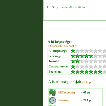
Súly:
megfelelő kondíció
A ló képességei:
Σ Összesen:
1327.29
pt
Állóképesség:
Sebesség:
Jármód:
Csapatmunka:
Fegyelem:
A ló tehetségpontjai:
2030 pt
Állóképesség
»
68 pt
Sebesség
»
764 pt