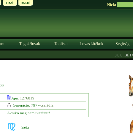
Nick:
um
Tagok/lovak
Toplista
Lovas Játékok
Segítség
|
3.0.0. BÉTA
ga
Apa:
1276819
Generáció: 797 -
családfa
A csikó még nem ivarérett!
Szűz