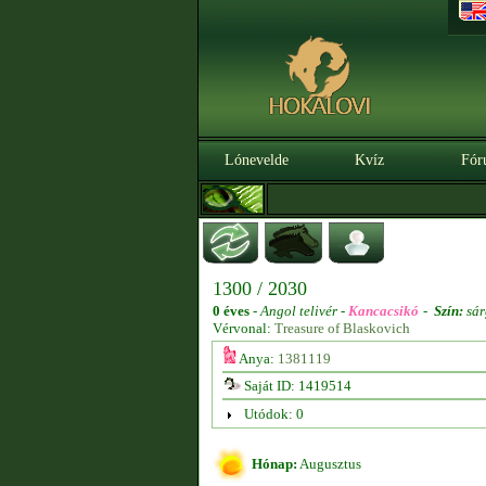
Lónevelde
Kvíz
Fór
1300 / 2030
0 éves
-
Angol telivér -
Kancacsikó
-
Szín:
sár
Vérvonal:
Treasure of Blaskovich
Anya:
1381119
Saját ID: 1419514
Utódok: 0
Hónap:
Augusztus