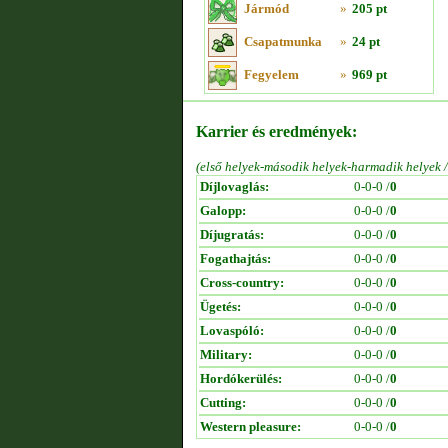
Jármód
»
205 pt
Csapatmunka
»
24 pt
Fegyelem
»
969 pt
Karrier és eredmények:
(első helyek-második helyek-harmadik helyek 
Díjlovaglás:
0-0-0 /
0
Galopp:
0-0-0 /
0
Díjugratás:
0-0-0 /
0
Fogathajtás:
0-0-0 /
0
Cross-country:
0-0-0 /
0
Ügetés:
0-0-0 /
0
Lovaspóló:
0-0-0 /
0
Military:
0-0-0 /
0
Hordókerülés:
0-0-0 /
0
Cutting:
0-0-0 /
0
Western pleasure:
0-0-0 /
0