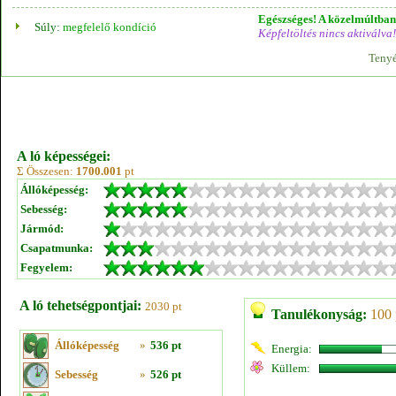
Egészséges! A közelmúltban 
Súly:
megfelelő kondíció
Képfeltöltés nincs aktiválva!
Tenyé
A ló képességei:
Σ Összesen:
1700.001
pt
Állóképesség:
Sebesség:
Jármód:
Csapatmunka:
Fegyelem:
A ló tehetségpontjai:
2030 pt
Tanulékonyság:
100 
Állóképesség
»
536 pt
Energia:
Küllem:
Sebesség
»
526 pt