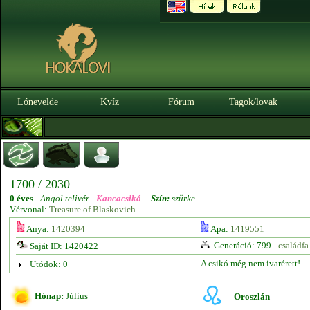
Lónevelde
Kvíz
Fórum
Tagok/lovak
1700 / 2030
0 éves
-
Angol telivér -
Kancacsikó
-
Szín:
szürke
Vérvonal:
Treasure of Blaskovich
Anya:
1420394
Apa:
1419551
Generáció: 799 -
családfa
Saját ID: 1420422
A csikó még nem ivarérett!
Utódok: 0
Hónap:
Július
Oroszlán