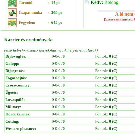
Kedv:
Boldog
Jármód
»
14 pt
Csapatmunka
»
309 pt
A ló nem e
[Szerszámismeret:
Fegyelem
»
645 pt
Karrier és eredmények:
(első helyek-második helyek-harmadik helyek /indulások)
Díjlovaglás:
0-0-0 /
0
Pontok:
0 (C)
Galopp:
0-0-0 /
0
Pontok:
0 (C)
Díjugratás:
0-0-0 /
0
Pontok:
0 (C)
Fogathajtás:
0-0-0 /
0
Pontok:
0 (C)
Cross-country:
0-0-0 /
0
Pontok:
0 (C)
Ügetés:
0-0-0 /
0
Pontok:
0 (C)
Lovaspóló:
0-0-0 /
0
Pontok:
0 (C)
Military:
0-0-0 /
0
Pontok:
0 (C)
Hordókerülés:
0-0-0 /
0
Pontok:
0 (C)
Cutting:
0-0-0 /
0
Pontok:
0 (C)
Western pleasure:
0-0-0 /
0
Pontok:
0 (C)