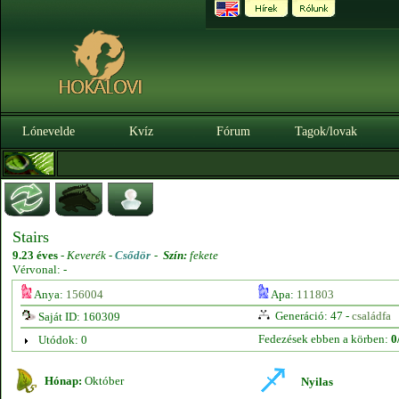
Lónevelde
Kvíz
Fórum
Tagok/lovak
Stairs
9.23 éves
-
Keverék -
Csődör
-
Szín:
fekete
Vérvonal: -
Anya:
156004
Apa:
111803
Generáció: 47 -
családfa
Saját ID: 160309
Fedezések ebben a körben:
0
Utódok: 0
Hónap:
Október
Nyilas