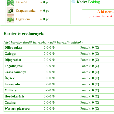
Kedv:
Boldog
Jármód
»
0 pt
Csapatmunka
»
0 pt
A ló nem e
[Szerszámismeret:
Fegyelem
»
0 pt
Karrier és eredmények:
(első helyek-második helyek-harmadik helyek /indulások)
Díjlovaglás:
0-0-0 /
0
Pontok:
0 (C)
Galopp:
0-0-0 /
0
Pontok:
0 (C)
Díjugratás:
0-0-0 /
0
Pontok:
0 (C)
Fogathajtás:
0-0-0 /
0
Pontok:
0 (C)
Cross-country:
0-0-0 /
0
Pontok:
0 (C)
Ügetés:
0-0-0 /
0
Pontok:
0 (C)
Lovaspóló:
0-0-0 /
0
Pontok:
0 (C)
Military:
0-0-0 /
0
Pontok:
0 (C)
Hordókerülés:
0-0-0 /
0
Pontok:
0 (C)
Cutting:
0-0-0 /
0
Pontok:
0 (C)
Western pleasure:
0-0-0 /
0
Pontok:
0 (C)