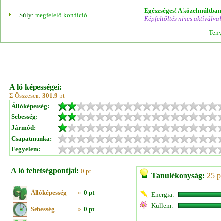
Egészséges! A közelmúltban 
Súly:
megfelelő kondíció
Képfeltöltés nincs aktiválva!
Teny
A ló képességei:
Σ Összesen:
301.9
pt
Állóképesség:
Sebesség:
Jármód:
Csapatmunka:
Fegyelem:
A ló tehetségpontjai:
0 pt
Tanulékonyság:
25 p
Állóképesség
»
0 pt
Energia:
Küllem:
Sebesség
»
0 pt