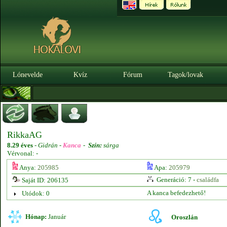
Lónevelde
Kvíz
Fórum
Tagok/lovak
RikkaAG
8.29 éves
-
Gidrán -
Kanca
-
Szín:
sárga
Vérvonal: -
Anya:
205985
Apa:
205979
Generáció: 7 -
családfa
Saját ID: 206135
A kanca befedezhető!
Utódok: 0
Hónap:
Január
Oroszlán