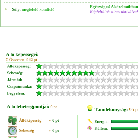
Egészséges! A közelmúltban 
Súly:
megfelelő kondíció
Képfeltöltés nincs aktiválva!
A ló képességei:
Σ Összesen:
942
pt
Állóképesség:
Sebesség:
Jármód:
Csapatmunka:
Fegyelem:
A ló tehetségpontjai:
0 pt
Tanulékonyság:
95 p
Állóképesség
»
0 pt
Energia:
Küllem:
Sebesség
»
0 pt