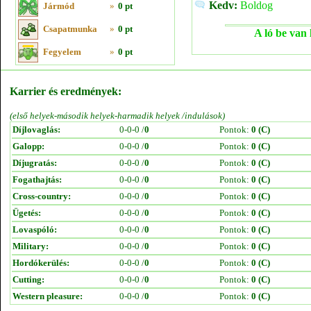
Kedv:
Boldog
Jármód
»
0 pt
Csapatmunka
»
0 pt
A ló be van 
Fegyelem
»
0 pt
Karrier és eredmények:
(első helyek-második helyek-harmadik helyek /indulások)
Díjlovaglás:
0-0-0 /
0
Pontok:
0 (C)
Galopp:
0-0-0 /
0
Pontok:
0 (C)
Díjugratás:
0-0-0 /
0
Pontok:
0 (C)
Fogathajtás:
0-0-0 /
0
Pontok:
0 (C)
Cross-country:
0-0-0 /
0
Pontok:
0 (C)
Ügetés:
0-0-0 /
0
Pontok:
0 (C)
Lovaspóló:
0-0-0 /
0
Pontok:
0 (C)
Military:
0-0-0 /
0
Pontok:
0 (C)
Hordókerülés:
0-0-0 /
0
Pontok:
0 (C)
Cutting:
0-0-0 /
0
Pontok:
0 (C)
Western pleasure:
0-0-0 /
0
Pontok:
0 (C)