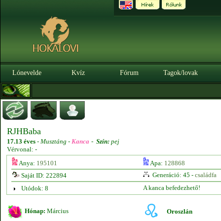
Lónevelde
Kvíz
Fórum
Tagok/lovak
RJHBaba
17.13 éves
-
Musztáng -
Kanca
-
Szín:
pej
Vérvonal: -
Anya:
195101
Apa:
128868
Generáció: 45 -
családfa
Saját ID: 222894
A kanca befedezhető!
Utódok: 8
Hónap:
Március
Oroszlán