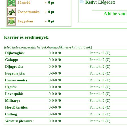
Kedv:
Elégedett
Jármód
»
0 pt
Csapatmunka
»
0 pt
A ló be van 
Fegyelem
»
0 pt
Karrier és eredmények:
(első helyek-második helyek-harmadik helyek /indulások)
Díjlovaglás:
0-0-0 /
0
Pontok:
0 (C)
Galopp:
0-0-0 /
0
Pontok:
0 (C)
Díjugratás:
0-0-0 /
0
Pontok:
0 (C)
Fogathajtás:
0-0-0 /
0
Pontok:
0 (C)
Cross-country:
0-0-0 /
0
Pontok:
0 (C)
Ügetés:
0-0-0 /
0
Pontok:
0 (C)
Lovaspóló:
0-0-0 /
0
Pontok:
0 (C)
Military:
0-0-0 /
0
Pontok:
0 (C)
Hordókerülés:
0-0-0 /
0
Pontok:
0 (C)
Cutting:
0-0-0 /
0
Pontok:
0 (C)
Western pleasure:
0-0-0 /
0
Pontok:
0 (C)