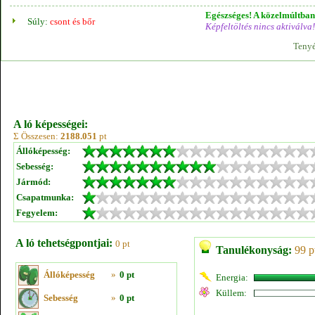
Egészséges! A közelmúltban 
Súly:
csont és bőr
Képfeltöltés nincs aktiválva!
Tenyé
A ló képességei:
Σ Összesen:
2188.051
pt
Állóképesség:
Sebesség:
Jármód:
Csapatmunka:
Fegyelem:
A ló tehetségpontjai:
0 pt
Tanulékonyság:
99 p
Állóképesség
»
0 pt
Energia:
Küllem:
Sebesség
»
0 pt