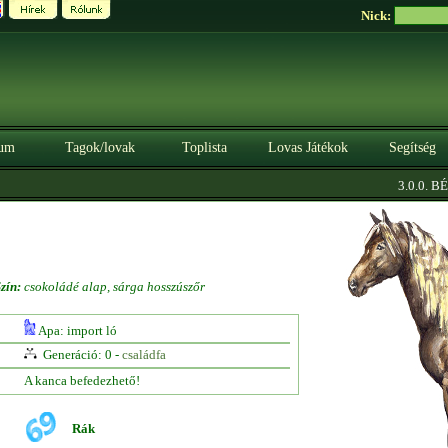
Nick:
um
Tagok/lovak
Toplista
Lovas Játékok
Segítség
3.0.0. BÉTA
zín:
csokoládé alap, sárga hosszúszőr
Apa: import ló
Generáció: 0 -
családfa
A kanca befedezhető!
Rák