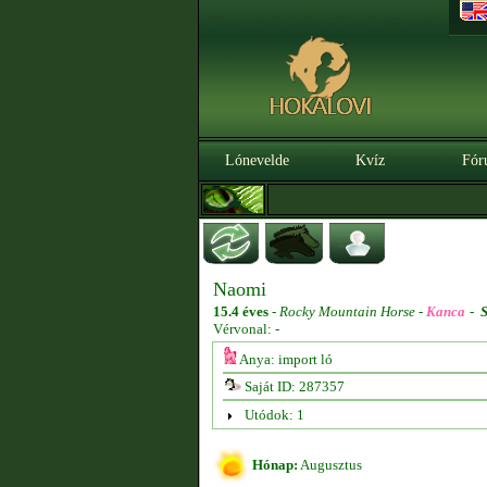
Lónevelde
Kvíz
Fór
Naomi
15.4 éves
-
Rocky Mountain Horse -
Kanca
-
S
Vérvonal: -
Anya: import ló
Saját ID: 287357
Utódok: 1
Hónap:
Augusztus