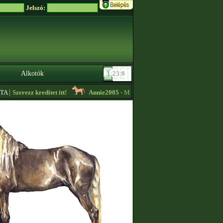
Jelszó:
Alkotók
|
Szerezz kreditet itt!
Annie2005
- Mitikus importok alacsony áron eladók!