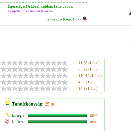
Egészséges! A közelmúltban látta orvos.
Képfeltöltés nincs aktiválva!
Tenyésztő ID-je: Hoka
11.28 (1. Lv.)
65.22 (1. Lv.)
110.16 (1. Lv.)
45.5 (1. Lv.)
10.8 (1. Lv.)
Tanulékonyság:
25 pt
Energia:
100%
Küllem:
100%