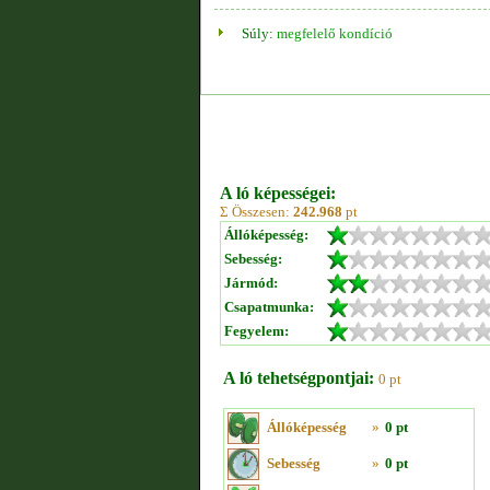
Súly:
megfelelő kondíció
A ló képességei:
Σ Összesen:
242.968
pt
Állóképesség:
Sebesség:
Jármód:
Csapatmunka:
Fegyelem:
A ló tehetségpontjai:
0 pt
Állóképesség
»
0 pt
Sebesség
»
0 pt