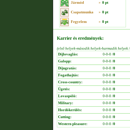
Jármód
»
0 pt
Csapatmunka
»
0 pt
Fegyelem
»
0 pt
Karrier és eredmények:
(első helyek-második helyek-harmadik helyek 
Díjlovaglás:
0-0-0 /
0
Galopp:
0-0-0 /
0
Díjugratás:
0-0-0 /
0
Fogathajtás:
0-0-0 /
0
Cross-country:
0-0-0 /
0
Ügetés:
0-0-0 /
0
Lovaspóló:
0-0-0 /
0
Military:
0-0-0 /
0
Hordókerülés:
0-0-0 /
0
Cutting:
0-0-0 /
0
Western pleasure:
0-0-0 /
0